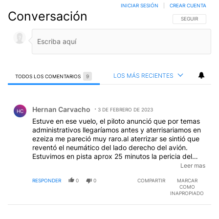
INICIAR SESIÓN
|
CREAR CUENTA
Conversación
SIGA ESTA CO
SEGUIR
LOS MÁS RECIENTES
TODOS LOS COMENTARIOS
9
Todos los comentarios
Comentario de Hernan Carvacho.
Hernan Carvacho
3 DE FEBRERO DE 2023
HC
Estuve en ese vuelo, el piloto anunció que por temas
administrativos llegaríamos antes y aterrisariamos en
ezeiza me pareció muy raro.al aterrizar se sintió que
reventó el neumático del lado derecho del avión.
Estuvimos en pista aprox 25 minutos la pericia del
piloto permitió que ninguna tragedia pasara.A.A nos
Leer mas
envió a un hotel regular y nos cambió el vuelo para el
RESPONDER
0
0
COMPARTIR
MARCAR
día viernes siguiente a las 7 am. Despegamos apenas
COMO
llegaba la tormenta eléctrica a Buenos Aires esta
INAPROPIADO
apenas despegamos nos alcanzó fue una experiencia
terrible. Solo consultar si sabían que se aproximaba la
tormenta era prudente despegar? Al final llegamos