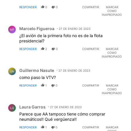
publicar" en los medios? Yo no idea. Si no existe,
RESPONDER
0
0
COMPARTIR
MARCAR
deberían crearlo ya. Y no es solamente este diario,
COMO
son todos. Y ni hablar de los horrores ortográficos, eso
INAPROPIADO
ya es para un "Oscar" de la mala ortografía (y eso que
Comentario de Marcelo Figueroa.
existe el corrector, sino sería peor)
Marcelo Figueroa
27 DE ENERO DE 2023
MF
¿El avión de la primera foto no es de la flota
presidencial?
RESPONDER
2
0
COMPARTIR
MARCAR
COMO
INAPROPIADO
Comentario de Guillermo Nasute.
Guillermo Nasute
27 DE ENERO DE 2023
GN
como paso la VTV?
RESPONDER
1
0
COMPARTIR
MARCAR
COMO
INAPROPIADO
Comentario de Laura Garros.
Laura Garros
27 DE ENERO DE 2023
LG
Parece que AA tampoco tiene cómo comprar
neumáticos!! Qué vergüenza!!
RESPONDER
1
0
COMPARTIR
MARCAR
COMO