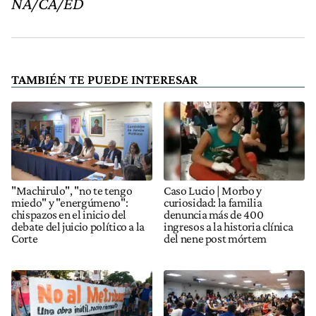
NA/CA/ED
TAMBIÉN TE PUEDE INTERESAR
"Machirulo", "no te tengo
Caso Lucio | Morbo y
miedo" y "energúmeno":
curiosidad: la familia
chispazos en el inicio del
denuncia más de 400
debate del juicio político a la
ingresos a la historia clínica
Corte
del nene post mórtem