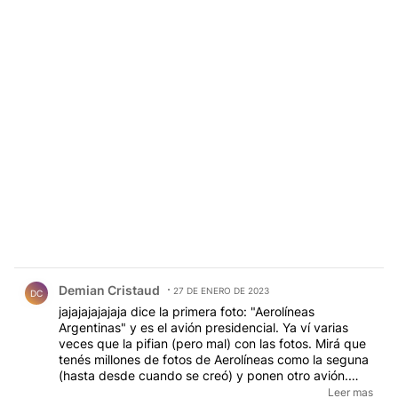
sanos y salvos con mi hija a Santiago de Chile. Fue
una mala experiencia debo señalar pensaré
nuevamente en viajar en dicha aerolínea
Comentario de Demian Cristaud.
Demian Cristaud
27 DE ENERO DE 2023
DC
jajajajajajaja dice la primera foto: "Aerolíneas
Argentinas" y es el avión presidencial. Ya ví varias
veces que la pifian (pero mal) con las fotos. Mirá que
tenés millones de fotos de Aerolíneas como la seguna
(hasta desde cuando se creó) y ponen otro avión.
¿Existe la "oficina de control de lo que se va a
Leer mas