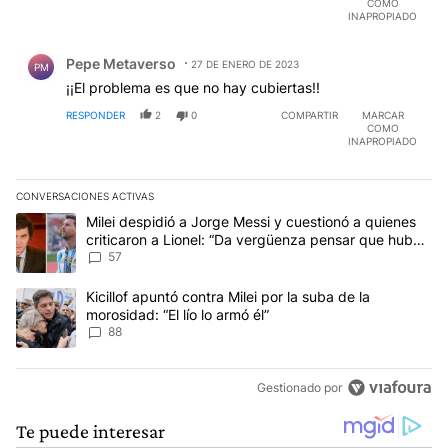
COMO
INAPROPIADO
Comentario de Pepe Metaverso.
Pepe Metaverso
27 DE ENERO DE 2023
PM
¡¡El problema es que no hay cubiertas!!
RESPONDER
2
0
COMPARTIR
MARCAR
COMO
INAPROPIADO
CONVERSACIONES ACTIVAS
Este listado muestra los artículos con más comentarios en los últim
Un artículo de tendencia con el título "Milei despidió a Jorge Mes
Milei despidió a Jorge Messi y cuestionó a quienes
criticaron a Lionel: “Da vergüenza pensar que hubo
anti-Messi”
57
Un artículo de tendencia con el título "Kicillof apuntó contra Milei 
Kicillof apuntó contra Milei por la suba de la
morosidad: “El lío lo armó él”
88
Gestionado por