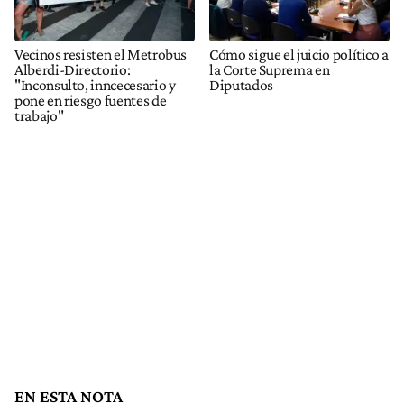
Vecinos resisten el Metrobus
Cómo sigue el juicio político a
Alberdi-Directorio:
la Corte Suprema en
"Inconsulto, inncecesario y
Diputados
pone en riesgo fuentes de
trabajo"
EN ESTA NOTA