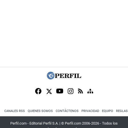
CANALES RSS
QUIENES SOMOS
CONTÁCTENOS
PRIVACIDAD
EQUIPO
REGLAS
Perfil.com - Editorial Perfil S.A.
| © Perfil.com 2006-2026 - Todos los