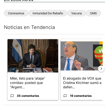
Coronavirus
Inmunidad De Rebaño
Vacuna
OMS
Noticias en Tendencia
Este listado muestra los artículos con más comentarios en los últim
Un artículo de tendencia con el título "Milei, listo para 'atajar
Un artículo de tendencia con e
Milei, listo para 'atajar'
El abogado de VOX que
corridas: posteó que
Cristina Kirchner sumó a su
"Argent...
defen...
35 comentarios
19 comentarios