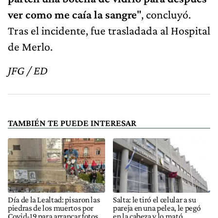
ver como me caía la sangre
", concluyó.
Tras el incidente, fue trasladada al Hospital
de Merlo.
JFG / ED
TAMBIÉN TE PUEDE INTERESAR
Día de la Lealtad: pisaron las
Salta: le tiró el celular a su
piedras de los muertos por
pareja en una pelea, le pegó
Covid-19 para arrancar fotos
en la cabeza y lo mató