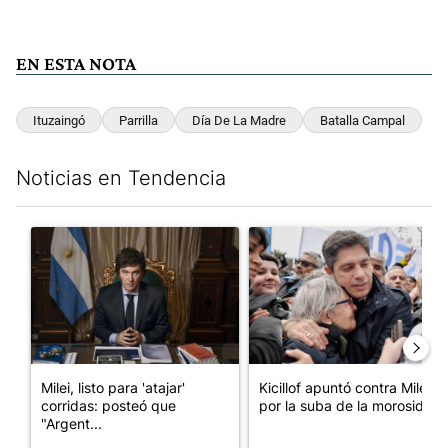
EN ESTA NOTA
Ituzaingó
Parrilla
Día De La Madre
Batalla Campal
Noticias en Tendencia
Este listado muestra los artículos con más comentarios en los últim
Un artículo de tendencia con el título "Milei, listo para 'atajar
Un artículo de tendencia con el
Milei, listo para 'atajar'
Kicillof apuntó contra Milei
corridas: posteó que
por la suba de la morosida...
"Argent...