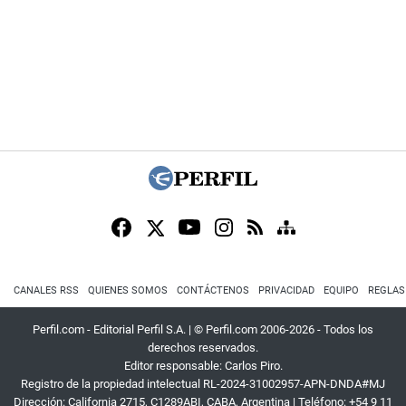
CANALES RSS
QUIENES SOMOS
CONTÁCTENOS
PRIVACIDAD
EQUIPO
REGLAS
Perfil.com - Editorial Perfil S.A.
| © Perfil.com 2006-2026 - Todos los
derechos reservados.
Editor responsable: Carlos Piro.
Registro de la propiedad intelectual RL-2024-31002957-APN-DNDA#MJ
Dirección:
California 2715
,
C1289ABI
,
CABA, Argentina
| Teléfono:
+54 9 11