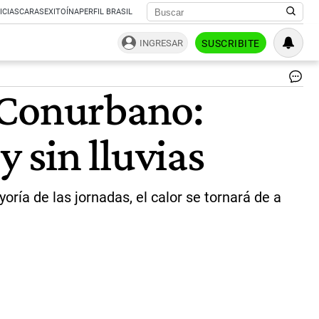
ICIAS
CARAS
EXITOÍNA
PERFIL BRASIL
INGRESAR
SUSCRIBITE
Ol
 Conurbano:
de
cal
en
 sin lluvias
Arg
|
NA
-
Té
oría de las jornadas, el calor se tornará de a