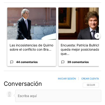
Este listado muestra los artículos con más comentarios en los últim
Un artículo de tendencia con el título "Las incosistencias de Qu
Un artículo de tendencia con e
Las incosistencias de Quirno
Encuesta: Patricia Bullrich
sobre el conflicto con Bra...
queda mejor posicionada
que...
44 comentarios
39 comentarios
INICIAR SESIÓN
|
CREAR CUENTA
Conversación
SIGA ESTA CO
SEGUIR