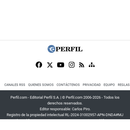
CANALES RSS
QUIENES SOMOS
CONTÁCTENOS
PRIVACIDAD
EQUIPO
REGLAS
Perfil.com - Editorial Perfil S.A.
| © Perfil.com 2006-2026 - Todos los
derechos reservados.
Editor responsable: Carlos Piro.
Registro de la propiedad intelectual RL-2024-31002957-APN-DNDA#MJ
Dirección:
California 2715
,
C1289ABI
,
CABA, Argentina
| Teléfono:
+54 9 11
3453 4567
| E-mail:
atencion@perfil.com