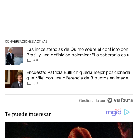
CONVERSACIONES ACTIVAS
Este listado muestra los artículos con más comentarios en los últim
Un artículo de tendencia con el título "Las incosistencias de Quir
Las incosistencias de Quirno sobre el conflicto con
Brasil y una definición polémica: "La soberania es un
concepto antiguo"
44
Un artículo de tendencia con el título "Encuesta: Patricia Bullri
Encuesta: Patricia Bullrich queda mejor posicionada
que Milei con una diferencia de 8 puntos en imagen
negativa
39
Gestionado por