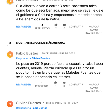
FB
Si a Alberto lo van a correr 3 retra sadosmen tales
como los que escriben acá, mejor que se vaya, le deje
el gobierno a Cristina y empecemos a meterle corcho
a los enemigos de la Patria.
4
RESPONDER
COMPARTIR
MARCAR
RESPUESTAS
2
0
COMO
INAPROPIADO
2 respuestas más antiguas
MOSTRAR RESPUESTAS MÁS ANTIGUAS
2
Respuesta de Fabio Bustos.
Fabio Bustos
30 DE SEPTIEMBRE DE 2022
FB
Responder a
Silvina Fuertes
Lo puso en 2019 porque fue a la escuela y sabe hacer
cuentas, abuela. Pierda cuidado que Ella hizo un
poquito más en la vida que las Mabeles Fuentes que
se la pasan babeando en internet.
1
RESPONDER
COMPARTIR
MARCAR
RESPUESTA
0
0
COMO
INAPROPIADO
Respuesta de Silvina Fuertes.
Silvina Fuertes
30 DE SEPTIEMBRE DE 2022
SF
Responder a
Fabio Bustos