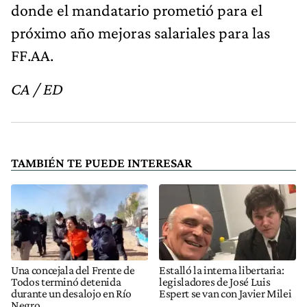
donde el mandatario prometió para el
próximo año mejoras salariales para las
FF.AA.
CA / ED
TAMBIÉN TE PUEDE INTERESAR
Una concejala del Frente de
Estalló la interna libertaria:
Todos terminó detenida
legisladores de José Luis
durante un desalojo en Río
Espert se van con Javier Milei
Negro