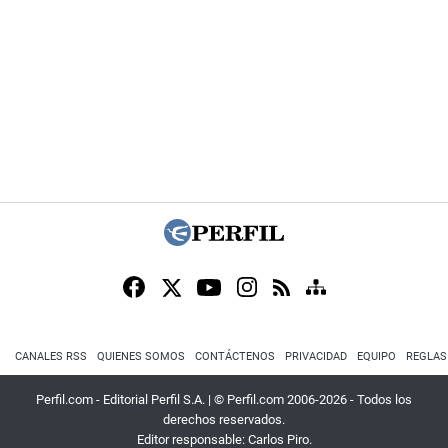
CANALES RSS
QUIENES SOMOS
CONTÁCTENOS
PRIVACIDAD
EQUIPO
REGLAS
Perfil.com - Editorial Perfil S.A.
| © Perfil.com 2006-2026 - Todos los
derechos reservados.
Editor responsable: Carlos Piro.