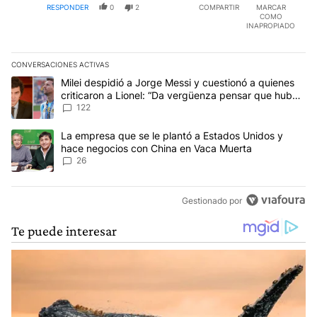
RESPONDER
0
2
COMPARTIR
MARCAR
COMO
INAPROPIADO
CONVERSACIONES ACTIVAS
Este listado muestra los artículos con más comentarios en los últim
Un artículo de tendencia con el título "Milei despidió a Jorge Mes
Milei despidió a Jorge Messi y cuestionó a quienes
criticaron a Lionel: “Da vergüenza pensar que hubo
anti-Messi”
122
Un artículo de tendencia con el título "La empresa que se le pla
La empresa que se le plantó a Estados Unidos y
hace negocios con China en Vaca Muerta
26
Gestionado por