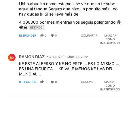
Uhhh abuelito como estamos, se ve que no te sube
agua al tanque.Seguro que hizo un poquito más , no
hay dudas !!! Si se lleva más de
4 000000 por mes mientras vos seguis polentando 😄
😄😄
EDITADO
RESPONDER
0
0
COMPARTIR
MARCAR
COMO
INAPROPIADO
Comentario de RAMON DIAZ.
RAMON DIAZ
30 DE SEPTIEMBRE DE 2022
RD
KE ESTE ALBERSO Y KE NO ESTE.... ES LO MISMO ...
ES UNA FIGURITA ... KE VALE MENOS KE LAS DEL
MUNDIAL...
RESPONDER
3
0
COMPARTIR
MARCAR
COMO
INAPROPIADO