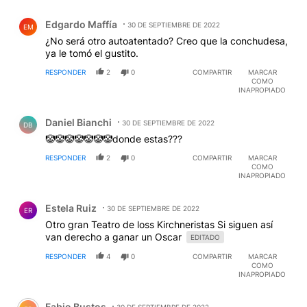
Comentario de Edgardo Maffía.
Edgardo Maffía
30 DE SEPTIEMBRE DE 2022
EM
¿No será otro autoatentado? Creo que la conchudesa,
ya le tomó el gustito.
RESPONDER
2
0
COMPARTIR
MARCAR
COMO
INAPROPIADO
Comentario de Daniel Bianchi.
Daniel Bianchi
30 DE SEPTIEMBRE DE 2022
DB
🤡🤡🤡🤡🤡🤡🤡donde estas???
RESPONDER
2
0
COMPARTIR
MARCAR
COMO
INAPROPIADO
Comentario de Estela Ruiz.
Estela Ruiz
30 DE SEPTIEMBRE DE 2022
ER
Otro gran Teatro de loss Kirchneristas Si siguen así
van derecho a ganar un Oscar
EDITADO
RESPONDER
4
0
COMPARTIR
MARCAR
COMO
INAPROPIADO
Comentario de Fabio Bustos.
Fabio Bustos
30 DE SEPTIEMBRE DE 2022