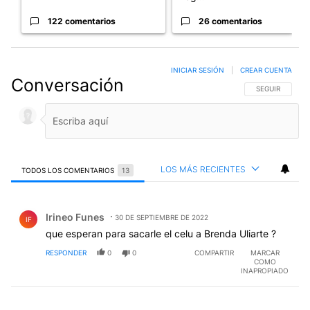
122 comentarios
26 comentarios
INICIAR SESIÓN
|
CREAR CUENTA
Conversación
SIGA ESTA CO
SEGUIR
LOS MÁS RECIENTES
TODOS LOS COMENTARIOS
13
Todos los comentarios
Comentario de Irineo Funes.
Irineo Funes
30 DE SEPTIEMBRE DE 2022
IF
que esperan para sacarle el celu a Brenda Uliarte ?
RESPONDER
0
0
COMPARTIR
MARCAR
COMO
INAPROPIADO