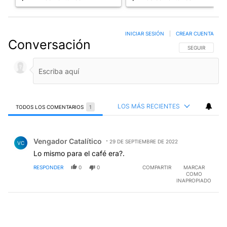
INICIAR SESIÓN
|
CREAR CUENTA
Conversación
SIGA ESTA CO
SEGUIR
LOS MÁS RECIENTES
TODOS LOS COMENTARIOS
1
Todos los comentarios
Comentario de Vengador Catalítico.
Vengador Catalítico
29 DE SEPTIEMBRE DE 2022
VC
Lo mismo para el café era?.
RESPONDER
0
0
COMPARTIR
MARCAR
COMO
INAPROPIADO