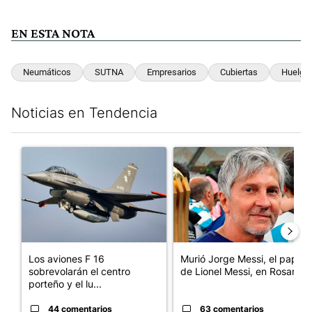
EN ESTA NOTA
Neumáticos
SUTNA
Empresarios
Cubiertas
Huelga
Noticias en Tendencia
Este listado muestra los artículos con más comentarios en los últim
Un artículo de tendencia con el título "Los aviones F 16 sobrevo
Un artículo de tendencia con e
Los aviones F 16
Murió Jorge Messi, el papá
sobrevolarán el centro
de Lionel Messi, en Rosario
porteño y el lu...
44 comentarios
63 comentarios