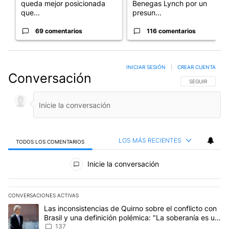
queda mejor posicionada
Benegas Lynch por un
que...
presun...
69 comentarios
116 comentarios
INICIAR SESIÓN
|
CREAR CUENTA
Conversación
SIGA ESTA CO
SEGUIR
LOS MÁS RECIENTES
TODOS LOS COMENTARIOS
Todos los comentarios
Inicie la conversación
CONVERSACIONES ACTIVAS
Este listado muestra los artículos con más comentarios en los últim
Un artículo de tendencia con el título "Las inconsistencias de Qui
Las inconsistencias de Quirno sobre el conflicto con
Brasil y una definición polémica: "La soberanía es un
concepto antiguo"
137