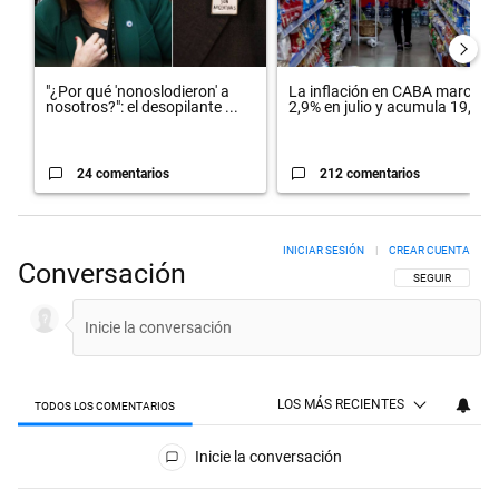
"¿Por qué 'nonoslodieron' a
La inflación en CABA marcó
nosotros?": el desopilante ...
2,9% en julio y acumula 19,4...
24 comentarios
212 comentarios
INICIAR SESIÓN
|
CREAR CUENTA
Conversación
SIGA ESTA CON
SEGUIR
LOS MÁS RECIENTES
TODOS LOS COMENTARIOS
Todos los comentarios
Inicie la conversación