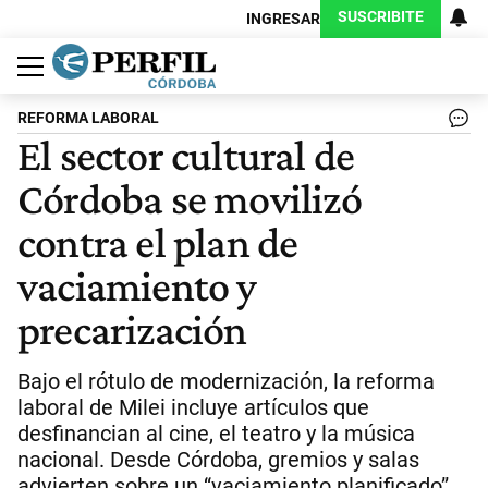
SUSCRIBITE
INGRESAR
Política
Economía
Judiciales
Sociedad
Cultura
Espectáculos
Deportes
Protagonistas
REFORMA LABORAL
El sector cultural de
Córdoba se movilizó
contra el plan de
vaciamiento y
precarización
Bajo el rótulo de modernización, la reforma
laboral de Milei incluye artículos que
desfinancian al cine, el teatro y la música
nacional. Desde Córdoba, gremios y salas
advierten sobre un “vaciamiento planificado”