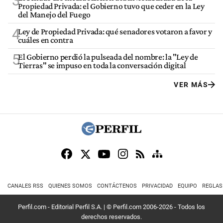
3
Propiedad Privada: el Gobierno tuvo que ceder en la Ley
del Manejo del Fuego
4
Ley de Propiedad Privada: qué senadores votaron a favor y
cuáles en contra
5
El Gobierno perdió la pulseada del nombre: la "Ley de
Tierras" se impuso en toda la conversación digital
VER MÁS
CANALES RSS
QUIENES SOMOS
CONTÁCTENOS
PRIVACIDAD
EQUIPO
REGLAS
Perfil.com - Editorial Perfil S.A.
| © Perfil.com 2006-2026 - Todos los
derechos reservados.