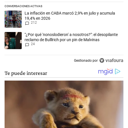
CONVERSACIONES ACTIVAS
Este listado muestra los artículos con más comentarios en los últimos 
Un artículo de tendencia con el título "La inflación en CABA marcó 2,
La inflación en CABA marcó 2,9% en julio y acumula
19,4% en 2026
212
Un artículo de tendencia con el título ""¿Por qué 'nonoslodieron' a noso
"¿Por qué 'nonoslodieron' a nosotros?": el desopilante
reclamo de Bulllrich por un pin de Malvinas
24
Gestionado por