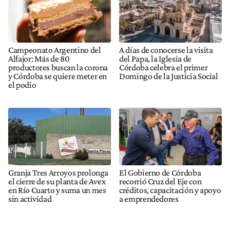
Campeonato Argentino del
A días de conocerse la visita
Alfajor: Más de 80
del Papa, la Iglesia de
productores buscan la corona
Córdoba celebra el primer
y Córdoba se quiere meter en
Domingo de la Justicia Social
el podio
Granja Tres Arroyos prolonga
El Gobierno de Córdoba
el cierre de su planta de Avex
recorrió Cruz del Eje con
en Río Cuarto y suma un mes
créditos, capacitación y apoyo
sin actividad
a emprendedores