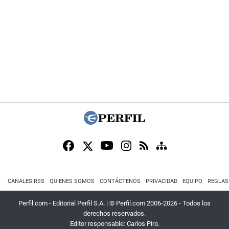
CANALES RSS
QUIENES SOMOS
CONTÁCTENOS
PRIVACIDAD
EQUIPO
REGLAS
Perfil.com - Editorial Perfil S.A.
| © Perfil.com 2006-2026 - Todos los
derechos reservados.
Editor responsable: Carlos Piro.