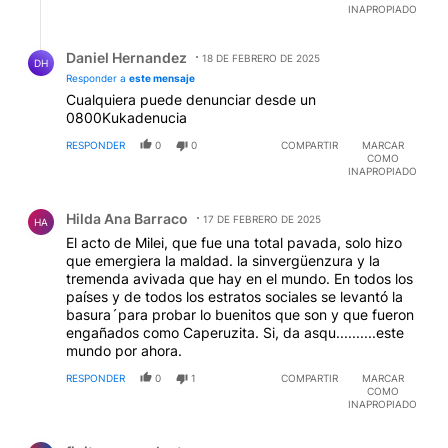
INAPROPIADO
Respuesta de Daniel Hernandez.
Daniel Hernandez
18 DE FEBRERO DE 2025
DH
Responder a
este mensaje
Cualquiera puede denunciar desde un
0800Kukadenucia
RESPONDER
0
0
COMPARTIR
MARCAR
COMO
INAPROPIADO
Comentario de Hilda Ana Barraco.
Hilda Ana Barraco
17 DE FEBRERO DE 2025
HA
El acto de Milei, que fue una total pavada, solo hizo
que emergiera la maldad. la sinvergüenzura y la
tremenda avivada que hay en el mundo. En todos los
países y de todos los estratos sociales se levantó la
basura´para probar lo buenitos que son y que fueron
engañados como Caperuzita. Si, da asqu..........este
mundo por ahora.
RESPONDER
0
1
COMPARTIR
MARCAR
COMO
INAPROPIADO
Comentario de finito quespalgato.