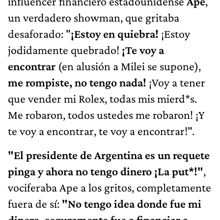
influencer financiero estadounidense
Ape
,
un verdadero showman, que gritaba
desaforado: "
¡Estoy en quiebra!
¡Estoy
jodidamente quebrado!
¡Te voy a
encontrar
(en alusión a Milei se supone),
me rompiste, no tengo nada!
¡Voy a tener
que vender mi Rolex, todas mis mierd*s.
Me robaron, todos ustedes me robaron! ¡Y
te voy a encontrar, te voy a encontrar!".
"El presidente de Argentina es un requete
pinga y ahora no tengo dinero ¡La put*!"
,
vociferaba Ape a los gritos, completamente
fuera de sí:
"No tengo idea donde fue mi
dinero, seguramente fue a financiar a