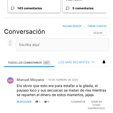
143 comentarios
5 comentarios
INICIAR SESIÓN
|
CREAR CUENTA
Conversación
SIGA ESTA CO
SEGUIR
LOS MÁS RECIENTES
TODOS LOS COMENTARIOS
607
Todos los comentarios
Comentario de Manuel Moyano.
Manuel Moyano
18 DE FEBRERO DE 2025
MM
Era obvio que esto era para estafar a la gilada, el
payaso loco y sus secuaces se matan de risa mientras
se reparten el dinero de estos mamertos, jajaja
RESPONDER
1
0
COMPARTIR
MARCAR
COMO
INAPROPIADO