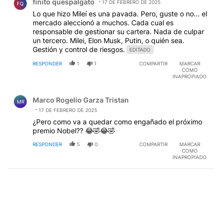
finito quespalgato
17 DE FEBRERO DE 2025
FQ
Lo que hizo Mileí es una pavada. Pero, guste o no... el
mercado aleccionó a muchos. Cada cual es
responsable de gestionar su cartera. Nada de culpar
un tercero. Milei, Elon Musk, Putin, o quién sea.
Gestión y control de riesgos.
EDITADO
RESPONDER
1
1
COMPARTIR
MARCAR
COMO
INAPROPIADO
Comentario de Marco Rogelio Garza Tristan.
Marco Rogelio Garza Tristan
MR
17 DE FEBRERO DE 2025
¿Pero como va a quedar como engañado el próximo
premio Nobel?? 😂🤣😂🤣
RESPONDER
5
0
COMPARTIR
MARCAR
COMO
INAPROPIADO