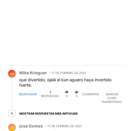
Comentario de Mike Krieguer.
Mike Krieguer
17 DE FEBRERO DE 2025
MK
que divertido, ojalá el kun aguero haya invertido
fuerte.
3
RESPONDER
COMPARTIR
MARCAR
RESPUESTAS
6
0
COMO
INAPROPIADO
1 respuesta más antiguas
MOSTRAR RESPUESTAS MÁS ANTIGUAS
1
Respuesta de jose Gomez.
jose Gomez
17 DE FEBRERO DE 2025
JG