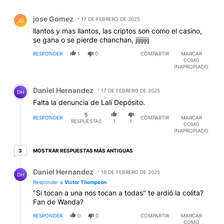
Comentario de jose Gomez.
jose Gomez
17 DE FEBRERO DE 2025
JG
llantos y mas llantos, las criptos son como el casino,
se gana o se pierde chanchan, jijijijij
RESPONDER
1
0
COMPARTIR
MARCAR
COMO
INAPROPIADO
Comentario de Daniel Hernandez.
Daniel Hernandez
17 DE FEBRERO DE 2025
DH
Falta la denuncia de Lali Depósito.
5
RESPONDER
COMPARTIR
MARCAR
RESPUESTAS
1
1
COMO
INAPROPIADO
3 respuestas más antiguas
MOSTRAR RESPUESTAS MÁS ANTIGUAS
3
Respuesta de Daniel Hernandez.
Daniel Hernandez
18 DE FEBRERO DE 2025
DH
Responder a
Victor Thompson
"Si tocan a una nos tocan a todas" te ardió la colita?
Fan de Wanda?
RESPONDER
0
0
COMPARTIR
MARCAR
COMO