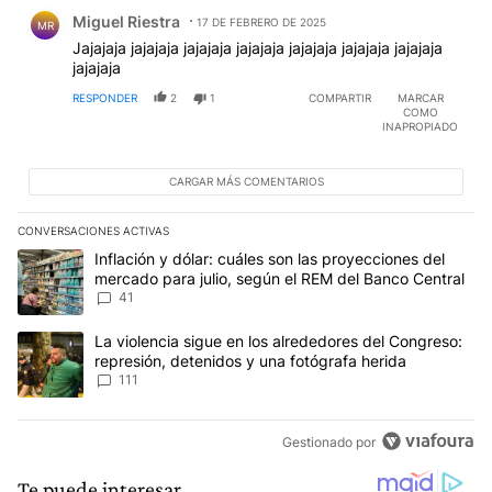
Comentario de Miguel Riestra.
Miguel Riestra
17 DE FEBRERO DE 2025
MR
Jajajaja jajajaja jajajaja jajajaja jajajaja jajajaja jajajaja
jajajaja
RESPONDER
2
1
COMPARTIR
MARCAR
COMO
INAPROPIADO
CARGAR MÁS COMENTARIOS
CONVERSACIONES ACTIVAS
Este listado muestra los artículos con más comentarios en los últim
Un artículo de tendencia con el título "Inflación y dólar: cuáles 
Inflación y dólar: cuáles son las proyecciones del
mercado para julio, según el REM del Banco Central
41
Un artículo de tendencia con el título "La violencia sigue en los 
La violencia sigue en los alrededores del Congreso:
represión, detenidos y una fotógrafa herida
111
Gestionado por