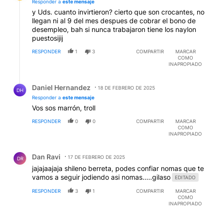
Responder a
este mensaje
y Uds. cuanto invirtieron? cierto que son crocantes, no
llegan ni al 9 del mes despues de cobrar el bono de
desempleo, bah si nunca trabajaron tiene los naylon
puestosijij
RESPONDER
1
3
COMPARTIR
MARCAR
COMO
INAPROPIADO
Respuesta de Daniel Hernandez.
Daniel Hernandez
18 DE FEBRERO DE 2025
DH
Responder a
este mensaje
Vos sos marrón, troll
RESPONDER
0
0
COMPARTIR
MARCAR
COMO
INAPROPIADO
Comentario de Dan Ravi.
Dan Ravi
17 DE FEBRERO DE 2025
DR
jajajaajaja shileno berreta, podes confiar nomas que te
vamos a seguir jodiendo asi nomas.....gilaso
EDITADO
RESPONDER
3
1
COMPARTIR
MARCAR
COMO
INAPROPIADO