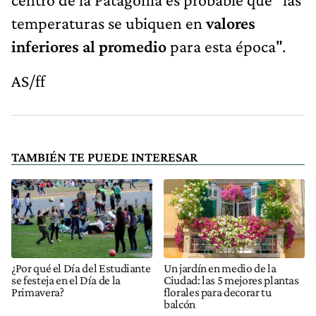
temperaturas se ubiquen en
valores
inferiores al promedio
para esta época".
AS/ff
TAMBIÉN TE PUEDE INTERESAR
¿Por qué el Día del Estudiante
Un jardín en medio de la
se festeja en el Día de la
Ciudad: las 5 mejores plantas
Primavera?
florales para decorar tu
balcón