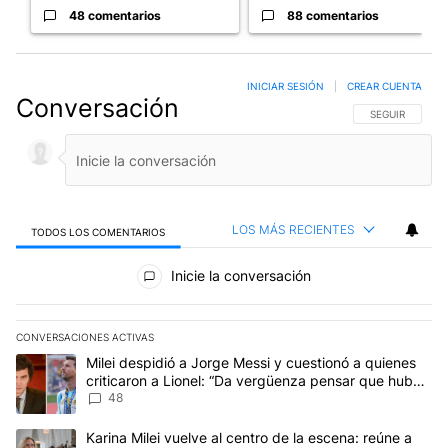
48 comentarios
88 comentarios
INICIAR SESIÓN
|
CREAR CUENTA
Conversación
SIGA ESTA CO
SEGUIR
LOS MÁS RECIENTES
TODOS LOS COMENTARIOS
Todos los comentarios
Inicie la conversación
CONVERSACIONES ACTIVAS
Este listado muestra los artículos con más comentarios en los últim
Un artículo de tendencia con el título "Milei despidió a Jorge Mes
Milei despidió a Jorge Messi y cuestionó a quienes
criticaron a Lionel: “Da vergüenza pensar que hubo
anti-Messi”
48
Un artículo de tendencia con el título "Karina Milei vuelve al cen
Karina Milei vuelve al centro de la escena: reúne a