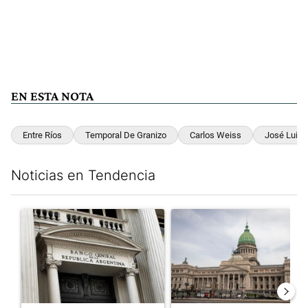
EN ESTA NOTA
Entre Ríos
Temporal De Granizo
Carlos Weiss
José Luis 
Noticias en Tendencia
Este listado muestra los artículos con más comentarios en los últim
Un artículo de tendencia con el título "Las reservas del Banco 
Un artículo de tendencia con e