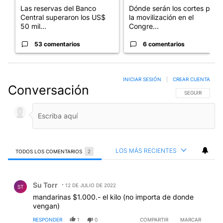
Las reservas del Banco
Dónde serán los cortes por
Central superaron los US$
la movilización en el
50 mil...
Congre...
53 comentarios
6 comentarios
INICIAR SESIÓN
|
CREAR CUENTA
Conversación
SIGA ESTA CO
SEGUIR
LOS MÁS RECIENTES
TODOS LOS COMENTARIOS
2
Todos los comentarios
Comentario de Su Torr.
Su Torr
12 DE JULIO DE 2022
ST
mandarinas $1.000.- el kilo (no importa de donde
vengan)
RESPONDER
1
0
COMPARTIR
MARCAR