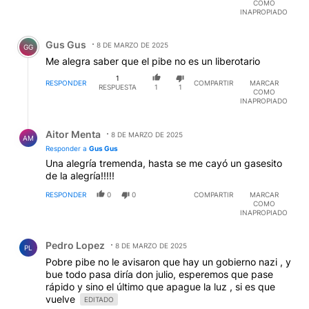
COMO
INAPROPIADO
Comentario de Gus Gus.
Gus Gus
8 DE MARZO DE 2025
GG
Me alegra saber que el pibe no es un liberotario
1
RESPONDER
COMPARTIR
MARCAR
RESPUESTA
1
1
COMO
INAPROPIADO
Respuesta de Aitor Menta.
Aitor Menta
8 DE MARZO DE 2025
AM
Responder a
Gus Gus
Una alegría tremenda, hasta se me cayó un gasesito
de la alegría!!!!!
RESPONDER
0
0
COMPARTIR
MARCAR
COMO
INAPROPIADO
Comentario de Pedro Lopez.
Pedro Lopez
8 DE MARZO DE 2025
PL
Pobre pibe no le avisaron que hay un gobierno nazi , y
bue todo pasa diría don julio, esperemos que pase
rápido y sino el último que apague la luz , si es que
vuelve
EDITADO