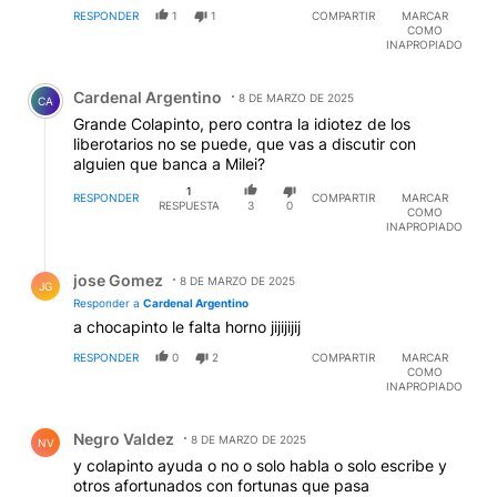
RESPONDER
1
1
COMPARTIR
MARCAR
COMO
INAPROPIADO
Comentario de Cardenal Argentino.
Cardenal Argentino
8 DE MARZO DE 2025
CA
Grande Colapinto, pero contra la idiotez de los
liberotarios no se puede, que vas a discutir con
alguien que banca a Milei?
1
RESPONDER
COMPARTIR
MARCAR
RESPUESTA
3
0
COMO
INAPROPIADO
Respuesta de jose Gomez.
jose Gomez
8 DE MARZO DE 2025
JG
Responder a
Cardenal Argentino
a chocapinto le falta horno jijijijij
RESPONDER
0
2
COMPARTIR
MARCAR
COMO
INAPROPIADO
Comentario de Negro Valdez.
Negro Valdez
8 DE MARZO DE 2025
NV
y colapinto ayuda o no o solo habla o solo escribe y
otros afortunados con fortunas que pasa