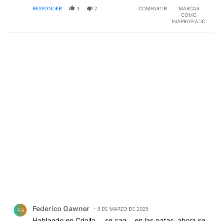
RESPONDER
3
2
COMPARTIR
MARCAR
COMO
INAPROPIADO
Comentario de Federico Gawner.
Federico Gawner
8 DE MARZO DE 2025
FG
Hablando en Criollo.....se cag... en las patas, ahora se