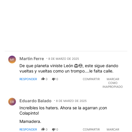
Comentario de Martin Ferre.
Martin Ferre
8 DE MARZO DE 2025
MF
De que planeta viniste León 🦁😍, este sigue dando
vueltas y vueltas como un trompo....le falta calle.
RESPONDER
0
0
COMPARTIR
MARCAR
COMO
INAPROPIADO
Comentario de Eduardo Balado.
Eduardo Balado
8 DE MARZO DE 2025
EB
Increíbles los haters. Ahora se la agarran ¡con
Colapinto!
Mamadera.
RESPONDER
0
0
COMPARTIR
MARCAR