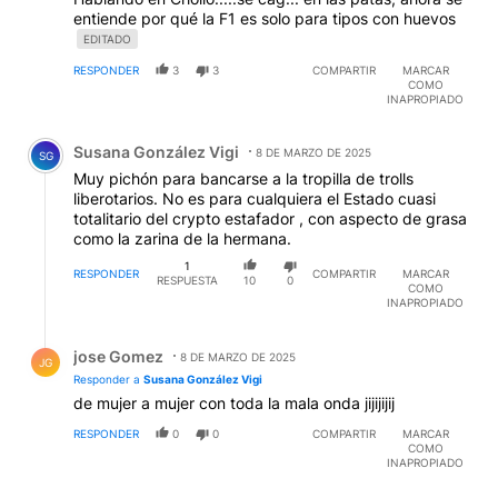
entiende por qué la F1 es solo para tipos con huevos
EDITADO
RESPONDER
3
3
COMPARTIR
MARCAR
COMO
INAPROPIADO
Comentario de Susana González Vigi.
Susana González Vigi
8 DE MARZO DE 2025
SG
Muy pichón para bancarse a la tropilla de trolls
liberotarios. No es para cualquiera el Estado cuasi
totalitario del crypto estafador , con aspecto de grasa
como la zarina de la hermana.
1
RESPONDER
COMPARTIR
MARCAR
RESPUESTA
10
0
COMO
INAPROPIADO
Respuesta de jose Gomez.
jose Gomez
8 DE MARZO DE 2025
JG
Responder a
Susana González Vigi
de mujer a mujer con toda la mala onda jijijijij
RESPONDER
0
0
COMPARTIR
MARCAR
COMO
INAPROPIADO