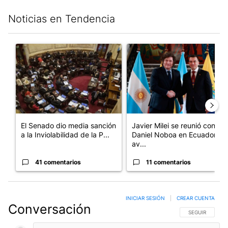
Noticias en Tendencia
Este listado muestra los artículos con más comentarios en los últim
Un artículo de tendencia con el título "El Senado dio media san
Un artículo de tendencia con e
El Senado dio media sanción
Javier Milei se reunió con
a la Inviolabilidad de la P...
Daniel Noboa en Ecuador y
av...
41 comentarios
11 comentarios
INICIAR SESIÓN
|
CREAR CUENTA
Conversación
SIGA ESTA CO
SEGUIR