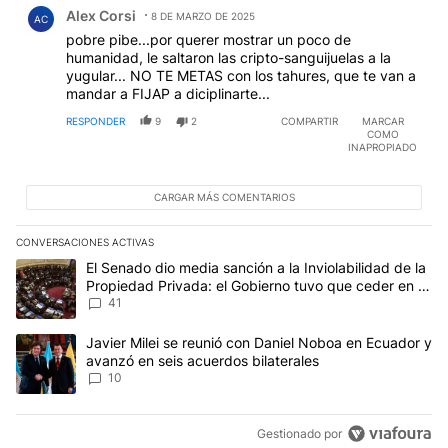
Comentario de Alex Corsi.
Alex Corsi
8 DE MARZO DE 2025
AC
pobre pibe...por querer mostrar un poco de
humanidad, le saltaron las cripto-sanguijuelas a la
yugular... NO TE METAS con los tahures, que te van a
mandar a FIJAP a diciplinarte...
RESPONDER
9
2
COMPARTIR
MARCAR
COMO
INAPROPIADO
CARGAR MÁS COMENTARIOS
CONVERSACIONES ACTIVAS
Este listado muestra los artículos con más comentarios en los últim
Un artículo de tendencia con el título "El Senado dio media sanció
El Senado dio media sanción a la Inviolabilidad de la
Propiedad Privada: el Gobierno tuvo que ceder en la
Ley del Manejo del Fuego
41
Un artículo de tendencia con el título "Javier Milei se reunió con
Javier Milei se reunió con Daniel Noboa en Ecuador y
avanzó en seis acuerdos bilaterales
10
Gestionado por