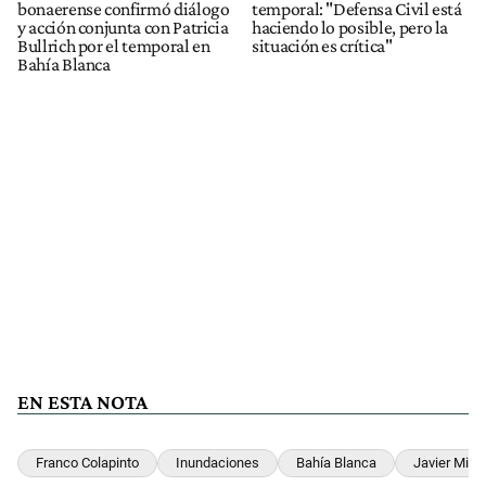
bonaerense confirmó diálogo
temporal: "Defensa Civil está
y acción conjunta con Patricia
haciendo lo posible, pero la
Bullrich por el temporal en
situación es crítica"
Bahía Blanca
EN ESTA NOTA
Franco Colapinto
Inundaciones
Bahía Blanca
Javier Milei