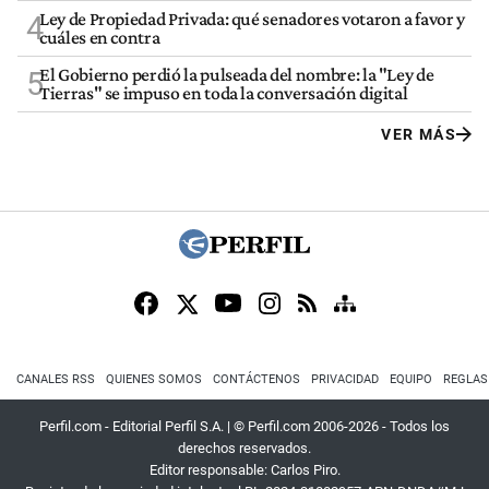
Ley de Propiedad Privada: qué senadores votaron a favor y
4
cuáles en contra
El Gobierno perdió la pulseada del nombre: la "Ley de
5
Tierras" se impuso en toda la conversación digital
VER MÁS
CANALES RSS
QUIENES SOMOS
CONTÁCTENOS
PRIVACIDAD
EQUIPO
REGLAS
Perfil.com - Editorial Perfil S.A.
| © Perfil.com 2006-2026 - Todos los
derechos reservados.
Editor responsable: Carlos Piro.