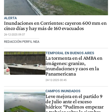
ALERTA
Inundaciones en Corrientes: cayeron 600 mm en
cinco días y hay más de 160 evacuados
26-12-2025 09:37
REDACCIÓN PERFIL NEA
TEMPORAL EN BUENOS AIRES
La tormenta en el AMBA en
imágenes: granizo,
inundaciones y caos en la
Panamericana
24-12-2025 00:45
CAMPOS INUNDADOS
Leve mejora en el partido 9
de Julio ante el exceso
hídrico: “Pudimos empezar
a trabajar sobre la siembra