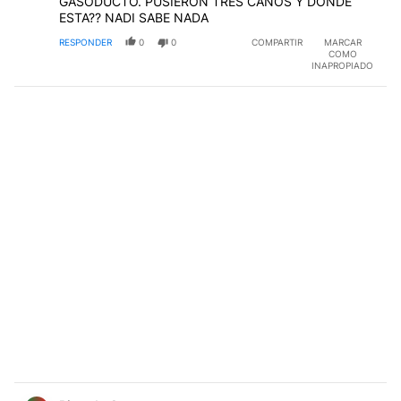
GASODUCTO. PUSIERON TRES CAÑOS Y DONDE
ESTA?? NADI SABE NADA
RESPONDER
0
0
COMPARTIR
MARCAR
COMO
INAPROPIADO
Comentario de Ricardo Correas.