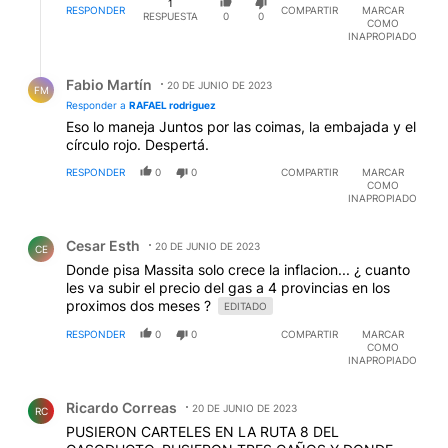
1
RESPONDER
COMPARTIR
MARCAR
RESPUESTA
0
0
COMO
INAPROPIADO
Respuesta de Fabio Martín.
Fabio Martín
20 DE JUNIO DE 2023
FM
Responder a
RAFAEL rodriguez
Eso lo maneja Juntos por las coimas, la embajada y el
círculo rojo. Despertá.
RESPONDER
0
0
COMPARTIR
MARCAR
COMO
INAPROPIADO
Comentario de Cesar Esth.
Cesar Esth
20 DE JUNIO DE 2023
CE
Donde pisa Massita solo crece la inflacion... ¿ cuanto
les va subir el precio del gas a 4 provincias en los
proximos dos meses ?
EDITADO
RESPONDER
0
0
COMPARTIR
MARCAR
COMO
INAPROPIADO
Comentario de Ricardo Correas.
Ricardo Correas
20 DE JUNIO DE 2023
RC
PUSIERON CARTELES EN LA RUTA 8 DEL