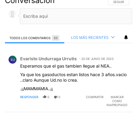
Conversación
SIGA ESTA CO
SEGUIR
LOS MÁS RECIENTES
TODOS LOS COMENTARIOS
69
Todos los comentarios
Comentario de Evaristo Undurraga Urrutis.
Evaristo Undurraga Urrutis
20 DE JUNIO DE 2023
EU
Esperamos que el gas tambien llegue al NEA..
Ya que los gasoductos estan listos hace 3 años.vacio
..claro Aunque Ud.no lo crea.
.¡¡MAMMAMIA..¡¡
RESPONDER
0
0
COMPARTIR
MARCAR
COMO
INAPROPIADO