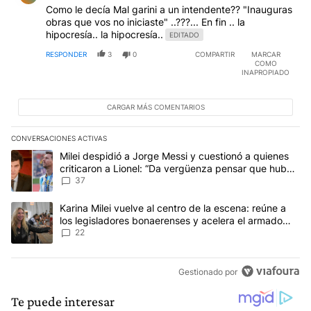
Como le decía Mal garini a un intendente?? "Inauguras
obras que vos no iniciaste" ..???... En fin .. la
hipocresía.. la hipocresía..
EDITADO
RESPONDER
3
0
COMPARTIR
MARCAR
COMO
INAPROPIADO
CARGAR MÁS COMENTARIOS
CONVERSACIONES ACTIVAS
Este listado muestra los artículos con más comentarios en los últim
Un artículo de tendencia con el título "Milei despidió a Jorge Mes
Milei despidió a Jorge Messi y cuestionó a quienes
criticaron a Lionel: “Da vergüenza pensar que hubo
anti-Messi”
37
Un artículo de tendencia con el título "Karina Milei vuelve al cen
Karina Milei vuelve al centro de la escena: reúne a
los legisladores bonaerenses y acelera el armado
para 2027
22
Gestionado por