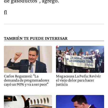
de gasoductos”, agregó.
fl
TAMBIÉN TE PUEDE INTERESAR
Carlos Regazzoni: "La
Megacausa La Perla: Revivir
demanda de programadores
el viejo dolor para hacer
cayó un 90% y va a ser peor"
justicia