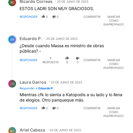
Ricardo Correas
20 DE JUNIO DE 2023
RC
ESTOS LADRI SON MUY GRACIOSOS.
RESPONDER
0
0
COMPARTIR
MARCAR
COMO
INAPROPIADO
Comentario de Eduardo P..
Eduardo P.
20 DE JUNIO DE 2023
EP
¿Desde cuando Massa es ministro de obras
públicas?.-
1
RESPONDER
COMPARTIR
MARCAR
RESPUESTA
6
0
COMO
INAPROPIADO
Respuesta de Laura Garros.
Laura Garros
20 DE JUNIO DE 2023
LG
Responder a
Eduardo P.
MIentras cfk lo sienta a Katopodis a su lado y lo llena
de elogios. Otro panqueque más.
RESPONDER
2
0
COMPARTIR
MARCAR
COMO
INAPROPIADO
Comentario de Ariel Cabeza.
Ariel Cabeza
20 DE JUNIO DE 2023
AC