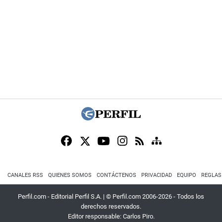
CANALES RSS
QUIENES SOMOS
CONTÁCTENOS
PRIVACIDAD
EQUIPO
REGLAS
Perfil.com - Editorial Perfil S.A.
| © Perfil.com 2006-2026 - Todos los
derechos reservados.
Editor responsable: Carlos Piro.