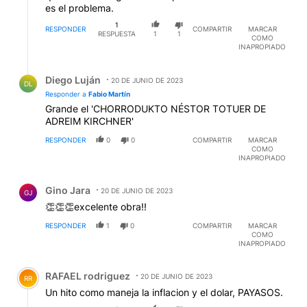
es el problema.
1
RESPONDER
COMPARTIR
MARCAR
RESPUESTA
1
1
COMO
INAPROPIADO
Respuesta de Diego Luján.
Diego Luján
20 DE JUNIO DE 2023
DL
Responder a
Fabio Martín
Grande el 'CHORRODUKTO NÉSTOR TOTUER DE
ADREIM KIRCHNER'
RESPONDER
0
0
COMPARTIR
MARCAR
COMO
INAPROPIADO
Comentario de Gino Jara.
Gino Jara
20 DE JUNIO DE 2023
GJ
👏👏👏excelente obra!!
RESPONDER
1
0
COMPARTIR
MARCAR
COMO
INAPROPIADO
Comentario de RAFAEL rodriguez.
RAFAEL rodriguez
20 DE JUNIO DE 2023
RR
Un hito como maneja la inflacion y el dolar, PAYASOS.