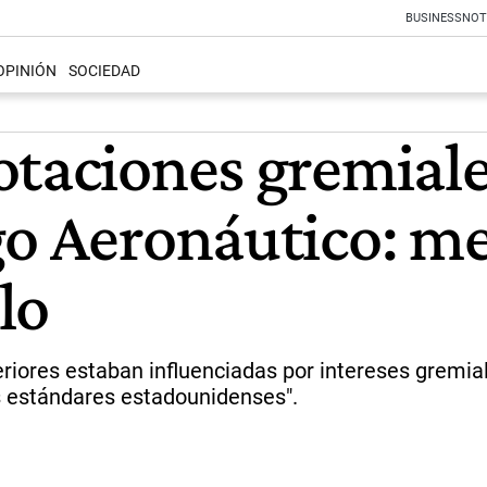
BUSINESS
NOT
OPINIÓN
SOCIEDAD
otaciones gremiale
go Aeronáutico: m
lo
riores estaban influenciadas por intereses gremial
s estándares estadounidenses".