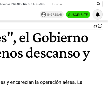
ICIAS
CARAS
EXITOÍNA
PERFIL BRASIL
INGRESAR
SUSCRIBITE
47
El
s", el Gobierno
Go
pl
der
enos descanso y
el
me
ae
|
Ag
NA
es y encarecían la operación aérea. La