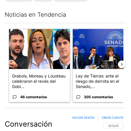
Noticias en Tendencia
Este listado muestra los artículos con más comentarios en los últim
Un artículo de tendencia con el título "Grabois, Moreau y Loust
Un artículo de tendencia con e
Grabois, Moreau y Lousteau
Ley de Tierras: ante el
celebraron el revés del
riesgo de derrota en el
Gobi...
Senado,...
46 comentarios
305 comentarios
INICIAR SESIÓN
|
CREAR CUENTA
Conversación
SIGA ESTA CO
SEGUIR