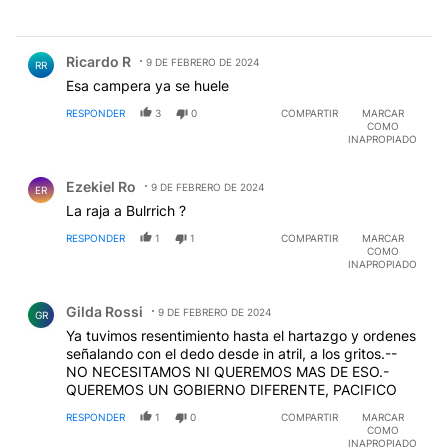
Comentario de Ricardo R.
Ricardo R
9 DE FEBRERO DE 2024
RR
Esa campera ya se huele
RESPONDER
3
0
COMPARTIR
MARCAR
COMO
INAPROPIADO
Comentario de Ezekiel Ro.
Ezekiel Ro
9 DE FEBRERO DE 2024
ER
La raja a Bulrrich ?
RESPONDER
1
1
COMPARTIR
MARCAR
COMO
INAPROPIADO
Comentario de Gilda Rossi.
Gilda Rossi
9 DE FEBRERO DE 2024
GR
Ya tuvimos resentimiento hasta el hartazgo y ordenes
señalando con el dedo desde in atril, a los gritos.--
NO NECESITAMOS NI QUEREMOS MAS DE ESO.-
QUEREMOS UN GOBIERNO DIFERENTE, PACIFICO
RESPONDER
1
0
COMPARTIR
MARCAR
COMO
INAPROPIADO