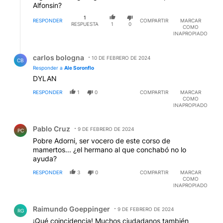
Alfonsin?
1
RESPONDER
COMPARTIR
MARCAR
RESPUESTA
1
0
COMO
INAPROPIADO
Respuesta de carlos bologna.
carlos bologna
10 DE FEBRERO DE 2024
CB
Responder a
Ale Soronflo
DYLAN
RESPONDER
1
0
COMPARTIR
MARCAR
COMO
INAPROPIADO
Comentario de Pablo Cruz.
Pablo Cruz
9 DE FEBRERO DE 2024
PC
Pobre Adorni, ser vocero de este corso de
mamertos... ¿el hermano al que conchabó no lo
ayuda?
RESPONDER
3
0
COMPARTIR
MARCAR
COMO
INAPROPIADO
Comentario de Raimundo Goeppinger.
Raimundo Goeppinger
9 DE FEBRERO DE 2024
RG
¡Qué coincidencia! Muchos ciudadanos también