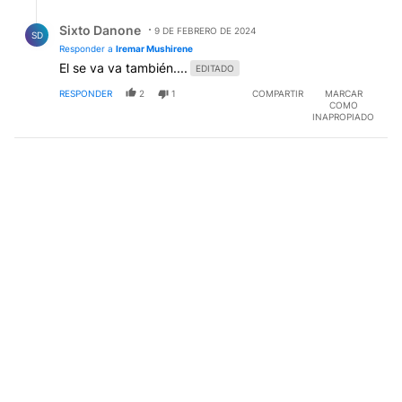
Respuesta de Sixto Danone.
Sixto Danone
9 DE FEBRERO DE 2024
SD
Responder a
Iremar Mushirene
El se va va también....
EDITADO
RESPONDER
2
1
COMPARTIR
MARCAR
COMO
INAPROPIADO