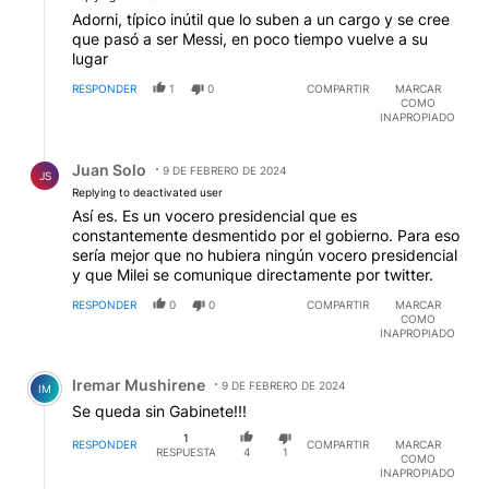
Adorni, típico inútil que lo suben a un cargo y se cree
que pasó a ser Messi, en poco tiempo vuelve a su
lugar
RESPONDER
1
0
COMPARTIR
MARCAR
COMO
INAPROPIADO
Respuesta de Juan Solo.
Juan Solo
9 DE FEBRERO DE 2024
JS
Replying to deactivated user
Así es. Es un vocero presidencial que es
constantemente desmentido por el gobierno. Para eso
sería mejor que no hubiera ningún vocero presidencial
y que Milei se comunique directamente por twitter.
RESPONDER
0
0
COMPARTIR
MARCAR
COMO
INAPROPIADO
Comentario de Iremar Mushirene.
Iremar Mushirene
9 DE FEBRERO DE 2024
IM
Se queda sin Gabinete!!!
1
RESPONDER
COMPARTIR
MARCAR
RESPUESTA
4
1
COMO
INAPROPIADO