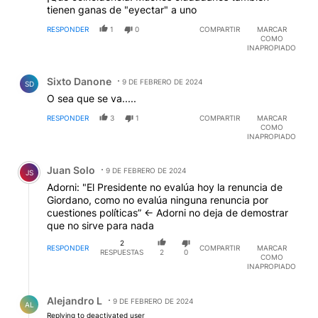
tienen ganas de "eyectar" a uno
RESPONDER
1
0
COMPARTIR
MARCAR
COMO
INAPROPIADO
Comentario de Sixto Danone.
Sixto Danone
9 DE FEBRERO DE 2024
SD
O sea que se va.....
RESPONDER
3
1
COMPARTIR
MARCAR
COMO
INAPROPIADO
Comentario de Juan Solo.
Juan Solo
9 DE FEBRERO DE 2024
JS
Adorni: "El Presidente no evalúa hoy la renuncia de
Giordano, como no evalúa ninguna renuncia por
cuestiones políticas” <- Adorni no deja de demostrar
que no sirve para nada
2
RESPONDER
COMPARTIR
MARCAR
RESPUESTAS
2
0
COMO
INAPROPIADO
Respuesta de Alejandro L.
Alejandro L
9 DE FEBRERO DE 2024
AL
Replying to deactivated user