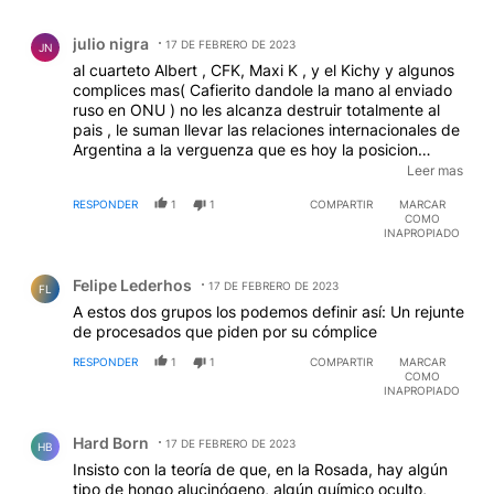
Comentario de julio nigra.
julio nigra
17 DE FEBRERO DE 2023
JN
al cuarteto Albert , CFK, Maxi K , y el Kichy y algunos
complices mas( Cafierito dandole la mano al enviado
ruso en ONU ) no les alcanza destruir totalmente al
pais , le suman llevar las relaciones internacionales de
Argentina a la verguenza que es hoy la posicion
politica con los demas paises, entre otros ejemplos
Leer mas
negando las violaciones eternas de los DD.HH en cuba
RESPONDER
1
1
COMPARTIR
MARCAR
nicaragua venezauela, ,,,,,,,,,,AF llego al extremo de
COMO
declarar que en venezuela NO hay violacion de los
INAPROPIADO
DD.HH. Cinismo al palo de este tipo.
Comentario de Felipe Lederhos.
Felipe Lederhos
17 DE FEBRERO DE 2023
FL
A estos dos grupos los podemos definir así: Un rejunte
de procesados que piden por su cómplice
RESPONDER
1
1
COMPARTIR
MARCAR
COMO
INAPROPIADO
Comentario de Hard Born.
Hard Born
17 DE FEBRERO DE 2023
HB
Insisto con la teoría de que, en la Rosada, hay algún
tipo de hongo alucinógeno, algún químico oculto,