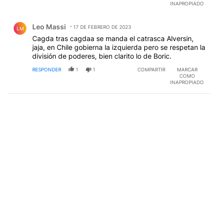
INAPROPIADO
Comentario de Leo Massi.
Leo Massi
17 DE FEBRERO DE 2023
LM
Cagda tras cagdaa se manda el catrasca Alversin,
jaja, en Chile gobierna la izquierda pero se respetan la
división de poderes, bien clarito lo de Boric.
RESPONDER
1
1
COMPARTIR
MARCAR
COMO
INAPROPIADO