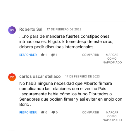
Comentario de Roberto Sal.
Roberto Sal
17 DE FEBRERO DE 2023
RS
....no para de mandarse fuertes constipaciones
intrnacionales. El gob. k tome desp de este circo,
debera pedir disculpas internacionales.
RESPONDER
1
1
COMPARTIR
MARCAR
COMO
INAPROPIADO
Comentario de carlos oscar stellaco.
carlos oscar stellaco
17 DE FEBRERO DE 2023
CO
No había ninguna necesidad que Alberto firmara
complicando las relaciones con el vecino País
..seguramente había cómo los hubo Diputados o
Senadores que podían firmar y así evitar en enojo con
Boric .
RESPONDER
0
0
COMPARTIR
MARCAR
COMO
INAPROPIADO
Comentario de gustavo adolfo.