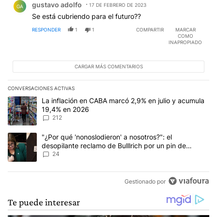
gustavo adolfo
17 DE FEBRERO DE 2023
GA
Se está cubriendo para el futuro??
RESPONDER
1
1
COMPARTIR
MARCAR
COMO
INAPROPIADO
CARGAR MÁS COMENTARIOS
CONVERSACIONES ACTIVAS
Este listado muestra los artículos con más comentarios en los últim
Un artículo de tendencia con el título "La inflación en CABA marc
La inflación en CABA marcó 2,9% en julio y acumula
19,4% en 2026
212
Un artículo de tendencia con el título ""¿Por qué 'nonoslodieron' a
"¿Por qué 'nonoslodieron' a nosotros?": el
desopilante reclamo de Bulllrich por un pin de
Malvinas
24
Gestionado por