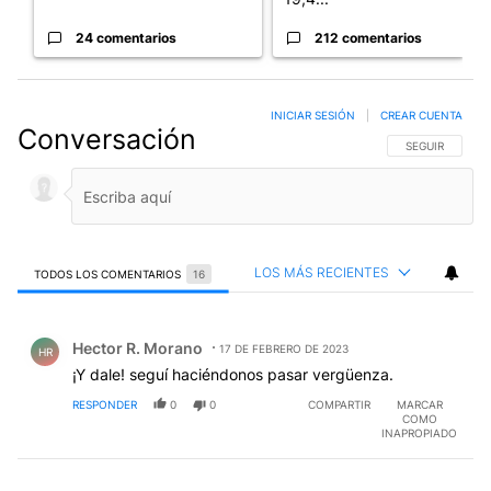
24 comentarios
212 comentarios
INICIAR SESIÓN
|
CREAR CUENTA
Conversación
SIGA ESTA CO
SEGUIR
LOS MÁS RECIENTES
TODOS LOS COMENTARIOS
16
Todos los comentarios
Comentario de Hector R. Morano.
Hector R. Morano
17 DE FEBRERO DE 2023
HR
¡Y dale! seguí haciéndonos pasar vergüenza.
RESPONDER
0
0
COMPARTIR
MARCAR
COMO
INAPROPIADO