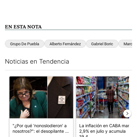
EN ESTA NOTA
Grupo De Puebla
Alberto Fernández
Gabriel Boric
Marco 
Noticias en Tendencia
Este listado muestra los artículos con más comentarios en los últim
Un artículo de tendencia con el título ""¿Por qué 'nonoslodieron
Un artículo de tendencia con 
"¿Por qué 'nonoslodieron' a
La inflación en CABA marcó
nosotros?": el desopilante ...
2,9% en julio y acumula
19,4...