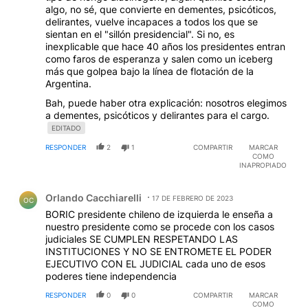
algo, no sé, que convierte en dementes, psicóticos,
delirantes, vuelve incapaces a todos los que se
sientan en el "sillón presidencial". Si no, es
inexplicable que hace 40 años los presidentes entran
como faros de esperanza y salen como un iceberg
más que golpea bajo la línea de flotación de la
Argentina.
Bah, puede haber otra explicación: nosotros elegimos
a dementes, psicóticos y delirantes para el cargo.
EDITADO
RESPONDER
2
1
COMPARTIR
MARCAR
COMO
INAPROPIADO
Comentario de Orlando Cacchiarelli.
Orlando Cacchiarelli
17 DE FEBRERO DE 2023
OC
BORIC presidente chileno de izquierda le enseña a
nuestro presidente como se procede con los casos
judiciales SE CUMPLEN RESPETANDO LAS
INSTITUCIONES Y NO SE ENTROMETE EL PODER
EJECUTIVO CON EL JUDICIAL cada uno de esos
poderes tiene independencia
RESPONDER
0
0
COMPARTIR
MARCAR
COMO