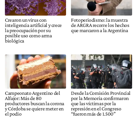
Crearon un virus con
Fotoperiodismo: la muestra
inteligencia artificial y crece
de ARGRA recorre los hechos
la preocupación por su
que marcaron a la Argentina
posible uso como arma
biológica
Campeonato Argentino del
Desde la Comisión Provincial
Alfajor: Más de 80
por la Memoria confirmaron
productores buscan la corona
que las víctimas por la
y Córdoba se quiere meter en
represión en el Congreso
el podio
“fueron más de 1.500”