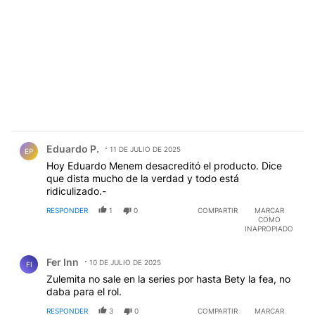
Comentario de Eduardo P..
Eduardo P.
11 DE JULIO DE 2025
EP
Hoy Eduardo Menem desacreditó el producto. Dice
que dista mucho de la verdad y todo está
ridiculizado.-
RESPONDER
1
0
COMPARTIR
MARCAR
COMO
INAPROPIADO
Comentario de Fer Inn.
Fer Inn
10 DE JULIO DE 2025
FI
Zulemita no sale en la series por hasta Bety la fea, no
daba para el rol.
RESPONDER
3
0
COMPARTIR
MARCAR