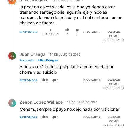
MK
lo peor no es esta serie, es la que ya deben estar
tramando santiago oria, agustín laje y nicolás
marquez, la vida de peluca y su final cantado con un
chaleco de fuerza.
1
RESPONDER
COMPARTIR
MARCAR
RESPUESTA
2
2
COMO
INAPROPIADO
Respuesta de Juan Uranga.
Juan Uranga
14 DE JULIO DE 2025
JU
Responder a
Mike Krieguer
Antes saldrá la de la psiquiátrica condenada por
chorra y su suicidio
RESPONDER
0
0
COMPARTIR
MARCAR
COMO
INAPROPIADO
Comentario de Zenon Lopez Wallace.
Zenon Lopez Wallace
12 DE JULIO DE 2025
ZL
Menem.,siempre cipayo no.dejo.nada por traicionar
RESPONDER
5
0
COMPARTIR
MARCAR
COMO
INAPROPIADO