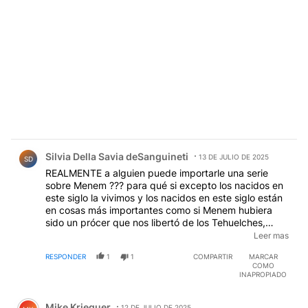
Comentario de Silvia Della Savia deSanguineti.
Silvia Della Savia deSanguineti
13 DE JULIO DE 2025
SD
REALMENTE a alguien puede importarle una serie
sobre Menem ??? para qué si excepto los nacidos en
este siglo la vivimos y los nacidos en este siglo están
en cosas más importantes como si Menem hubiera
sido un prócer que nos libertó de los Tehuelches,
porque realmente fue un fiasco que nos libertaran de
Leer mas
España. Hoy seríamos primer mundo OOOOO
RESPONDER
1
1
COMPARTIR
MARCAR
HUBIÉRAMOS DESVASTADO ESPAÑA, (pobres)
COMO
INAPROPIADO
Comentario de Mike Krieguer.
Mike Krieguer
12 DE JULIO DE 2025