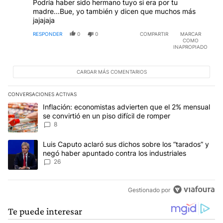
Podría haber sido hermano tuyo si era por tu
madre...Bue, yo también y dicen que muchos más
jajajaja
RESPONDER
0
0
COMPARTIR
MARCAR
COMO
INAPROPIADO
CARGAR MÁS COMENTARIOS
CONVERSACIONES ACTIVAS
Este listado muestra los artículos con más comentarios en los últim
Un artículo de tendencia con el título "Inflación: economistas advi
Inflación: economistas advierten que el 2% mensual
se convirtió en un piso difícil de romper
8
Un artículo de tendencia con el título "Luis Caputo aclaró sus dic
Luis Caputo aclaró sus dichos sobre los “tarados” y
negó haber apuntado contra los industriales
26
Gestionado por