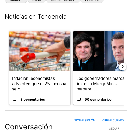
Noticias en Tendencia
Este listado muestra los artículos con más comentarios en los últim
Un artículo de tendencia con el título "Inflación: economistas a
Un artículo de tendencia con e
Inflación: economistas
Los gobernadores marcan
advierten que el 2% mensual
límites a Milei y Massa
se c...
reapare...
8 comentarios
90 comentarios
INICIAR SESIÓN
|
CREAR CUENTA
Conversación
SIGA ESTA CO
SEGUIR