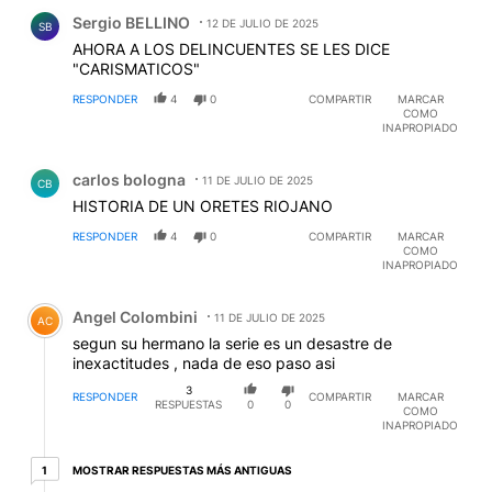
Comentario de Sergio BELLINO.
Sergio BELLINO
12 DE JULIO DE 2025
SB
AHORA A LOS DELINCUENTES SE LES DICE
"CARISMATICOS"
RESPONDER
4
0
COMPARTIR
MARCAR
COMO
INAPROPIADO
Comentario de carlos bologna.
carlos bologna
11 DE JULIO DE 2025
CB
HISTORIA DE UN ORETES RIOJANO
RESPONDER
4
0
COMPARTIR
MARCAR
COMO
INAPROPIADO
Comentario de Angel Colombini.
Angel Colombini
11 DE JULIO DE 2025
AC
segun su hermano la serie es un desastre de
inexactitudes , nada de eso paso asi
3
RESPONDER
COMPARTIR
MARCAR
RESPUESTAS
0
0
COMO
INAPROPIADO
1 respuesta más antiguas
MOSTRAR RESPUESTAS MÁS ANTIGUAS
1