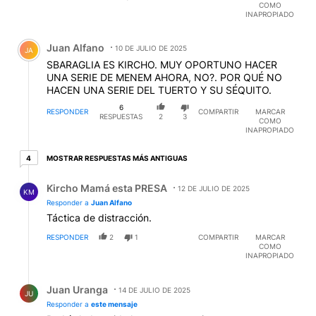
COMO
INAPROPIADO
Comentario de Juan Alfano.
Juan Alfano
10 DE JULIO DE 2025
JA
SBARAGLIA ES KIRCHO. MUY OPORTUNO HACER
UNA SERIE DE MENEM AHORA, NO?. POR QUÉ NO
HACEN UNA SERIE DEL TUERTO Y SU SÉQUITO.
6
RESPONDER
COMPARTIR
MARCAR
RESPUESTAS
2
3
COMO
INAPROPIADO
4 respuestas más antiguas
MOSTRAR RESPUESTAS MÁS ANTIGUAS
4
Respuesta de Kircho Mamá esta PRESA.
Kircho Mamá esta PRESA
12 DE JULIO DE 2025
KM
Responder a
Juan Alfano
Táctica de distracción.
RESPONDER
2
1
COMPARTIR
MARCAR
COMO
INAPROPIADO
Respuesta de Juan Uranga.
Juan Uranga
14 DE JULIO DE 2025
JU
Responder a
este mensaje