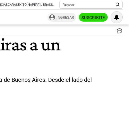
ICIAS
CARAS
EXITOÍNA
PERFIL BRASIL
INGRESAR
SUSCRIBITE
Ma
iras a un
Ma
y
Jo
Lu
Esp
|
Ce
Pi
a de Buenos Aires. Desde el lado del