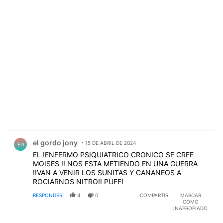
Comentario de el gordo jony.
el gordo jony
15 DE ABRIL DE 2024
EG
EL !ENFERMO PSIQUIATRICO CRONICO SE CREE
MOISES !! NOS ESTA METIENDO EN UNA GUERRA
!!VAN A VENIR LOS SUNITAS Y CANANEOS A
ROCIARNOS NITRO!! PUFF!
RESPONDER
4
0
COMPARTIR
MARCAR
COMO
INAPROPIADO