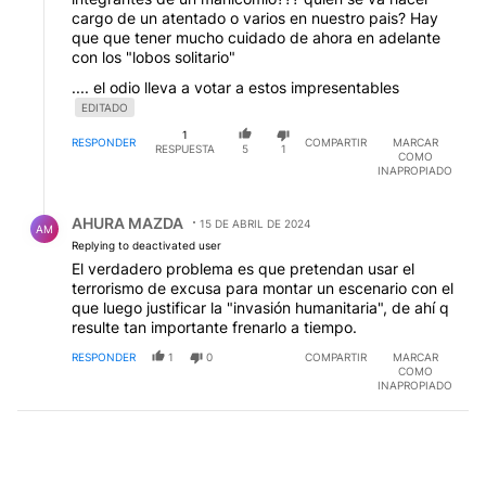
cargo de un atentado o varios en nuestro pais? Hay
que que tener mucho cuidado de ahora en adelante
con los "lobos solitario"
.... el odio lleva a votar a estos impresentables
EDITADO
1
RESPONDER
COMPARTIR
MARCAR
RESPUESTA
5
1
COMO
INAPROPIADO
Respuesta de AHURA MAZDA.
AHURA MAZDA
15 DE ABRIL DE 2024
AM
Replying to deactivated user
El verdadero problema es que pretendan usar el
terrorismo de excusa para montar un escenario con el
que luego justificar la "invasión humanitaria", de ahí q
resulte tan importante frenarlo a tiempo.
RESPONDER
1
0
COMPARTIR
MARCAR
COMO
INAPROPIADO