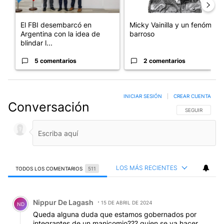
El FBI desembarcó en
Micky Vainilla y un fenómeno
Argentina con la idea de
barroso
blindar l...
5 comentarios
2 comentarios
INICIAR SESIÓN
|
CREAR CUENTA
Conversación
SIGA ESTA CO
SEGUIR
LOS MÁS RECIENTES
TODOS LOS COMENTARIOS
511
Todos los comentarios
Comentario de Nippur De Lagash.
Nippur De Lagash
15 DE ABRIL DE 2024
ND
Queda alguna duda que estamos gobernados por
integrantes de un manicomio??? quien se va hacer