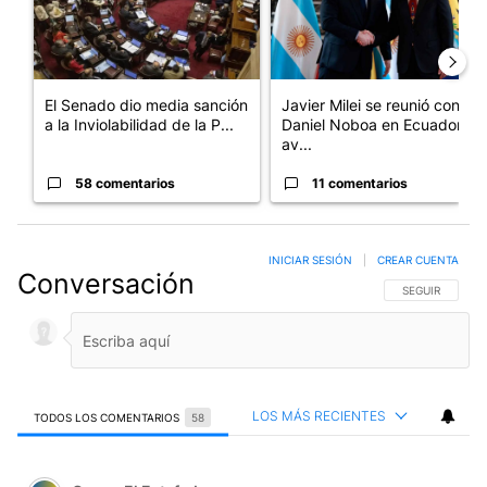
El Senado dio media sanción
Javier Milei se reunió con
a la Inviolabilidad de la P...
Daniel Noboa en Ecuador y
av...
58 comentarios
11 comentarios
INICIAR SESIÓN
|
CREAR CUENTA
Conversación
SIGA ESTA CO
SEGUIR
LOS MÁS RECIENTES
TODOS LOS COMENTARIOS
58
Todos los comentarios
Comentario de Conan El Estafador.