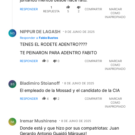
1
RESPONDER
COMPARTIR
MARCAR
RESPUESTA
5
2
COMO
INAPROPIADO
Respuesta de NIPPUR DE LAGASH.
NIPPUR DE LAGASH
9 DE JUNIO DE 2025
ND
Responder a
Fabio Bustos
TENES EL RODETE ADENTRO????
TE PEINARON PARA ADENTRO FABITO
RESPONDER
0
0
COMPARTIR
MARCAR
COMO
INAPROPIADO
Comentario de Bladimiro Stoianoff.
Bladimiro Stoianoff
8 DE JUNIO DE 2025
BS
El empleado de la Mossad y el candidato de la CIA
RESPONDER
4
2
COMPARTIR
MARCAR
COMO
INAPROPIADO
Comentario de Iremar Mushirene.
Iremar Mushirene
8 DE JUNIO DE 2025
IM
Donde está y que hizo por sus compatriotas: Juan
Gerardo Antonio Guaidó Márquez!