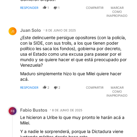
RESPONDER
1
1
COMPARTIR
MARCAR
COMO
INAPROPIADO
Comentario de Juan Solo.
Juan Solo
8 DE JUNIO DE 2025
JS
¿Este delincuente persigue opositores (con la policía,
con la SIDE, con sus trolls, a los que tienen poder
político les saca los fondos), gobierna por decreto,
usa el Estado como una excusa para pasear por el
mundo y se quiere hacer el que está preocupado por
Venezuela?
Maduro simplemente hizo lo que Milei quiere hacer
acá.
RESPONDER
2
2
COMPARTIR
MARCAR
COMO
INAPROPIADO
Comentario de Fabio Bustos.
Fabio Bustos
8 DE JUNIO DE 2025
FB
Le hicieron a Uribe lo que muy pronto le harán acá a
Milei.
Y a nadie le sorprenderá, porque la Dictadura viene
juntando méritos desde hace rato.