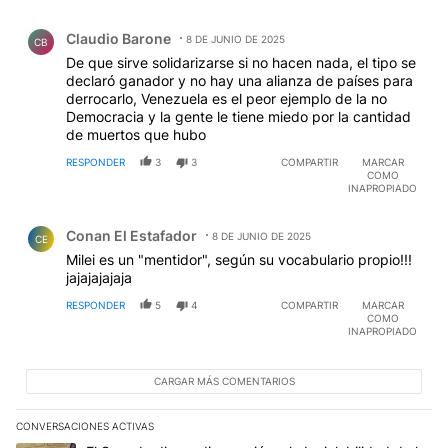
Comentario de Claudio Barone.
Claudio Barone
8 DE JUNIO DE 2025
CB
De que sirve solidarizarse si no hacen nada, el tipo se
declaró ganador y no hay una alianza de países para
derrocarlo, Venezuela es el peor ejemplo de la no
Democracia y la gente le tiene miedo por la cantidad
de muertos que hubo
RESPONDER
3
3
COMPARTIR
MARCAR
COMO
INAPROPIADO
Comentario de Conan El Estafador.
Conan El Estafador
8 DE JUNIO DE 2025
CE
Milei es un "mentidor", según su vocabulario propio!!!
jajajajajaja
RESPONDER
5
4
COMPARTIR
MARCAR
COMO
INAPROPIADO
CARGAR MÁS COMENTARIOS
CONVERSACIONES ACTIVAS
Este listado muestra los artículos con más comentarios en los últim