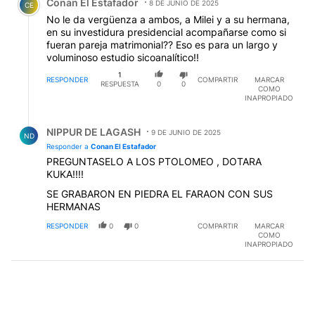
Conan El Estafador
8 DE JUNIO DE 2025
CE
No le da vergüenza a ambos, a Milei y a su hermana,
en su investidura presidencial acompañarse como si
fueran pareja matrimonial?? Eso es para un largo y
voluminoso estudio sicoanalítico!!
1
RESPONDER
COMPARTIR
MARCAR
RESPUESTA
0
0
COMO
INAPROPIADO
Respuesta de NIPPUR DE LAGASH.
NIPPUR DE LAGASH
9 DE JUNIO DE 2025
ND
Responder a
Conan El Estafador
PREGUNTASELO A LOS PTOLOMEO , DOTARA
KUKA!!!!
SE GRABARON EN PIEDRA EL FARAON CON SUS
HERMANAS
RESPONDER
0
0
COMPARTIR
MARCAR
COMO
INAPROPIADO