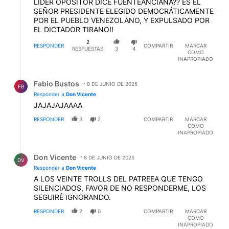
LIDER OPOSITOR DICE FUENTEANCIANA?? ES EL
SEÑOR PRESIDENTE ELEGIDO DEMOCRÁTICAMENTE
POR EL PUEBLO VENEZOLANO, Y EXPULSADO POR
EL DICTADOR TIRANO!!
2
RESPONDER
COMPARTIR
MARCAR
RESPUESTAS
3
4
COMO
INAPROPIADO
Respuesta de Fabio Bustos.
Fabio Bustos
8 DE JUNIO DE 2025
FB
Responder a
Don Vicente
JAJAJAJAAAA
RESPONDER
3
2
COMPARTIR
MARCAR
COMO
INAPROPIADO
Respuesta de Don Vicente.
Don Vicente
8 DE JUNIO DE 2025
DV
Responder a
Don Vicente
A LOS VEINTE TROLLS DEL PATREEA QUE TENGO
SILENCIADOS, FAVOR DE NO RESPONDERME, LOS
SEGUIRÉ IGNORANDO.
RESPONDER
2
0
COMPARTIR
MARCAR
COMO
INAPROPIADO