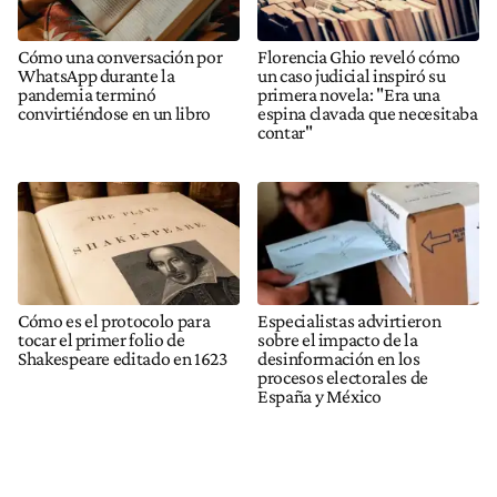
Cómo una conversación por
Florencia Ghio reveló cómo
WhatsApp durante la
un caso judicial inspiró su
pandemia terminó
primera novela: "Era una
convirtiéndose en un libro
espina clavada que necesitaba
contar"
Cómo es el protocolo para
Especialistas advirtieron
tocar el primer folio de
sobre el impacto de la
Shakespeare editado en 1623
desinformación en los
procesos electorales de
España y México