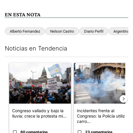
EN ESTA NOTA
Alberto Fernandez
Nelson Castro
Diario Perfil
Argentina
Noticias en Tendencia
Este listado muestra los artículos con más comentarios en los últim
Un artículo de tendencia con el título "Congreso vallado y bajo
Un artículo de tendencia con el
Congreso vallado y bajo la
Incidentes frente al
lluvia: crece la protesta mi...
Congreso: la Policía utiliza
carro...
60 comentarios
23 comentarios