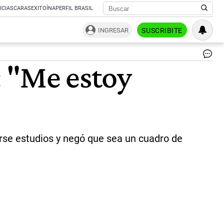
ICIAS
CARAS
EXITOÍNA
PERFIL BRASIL
INGRESAR
SUSCRIBITE
Alb
: "Me estoy
Fe
|
Ma
Sil
arse estudios y negó que sea un cuadro de