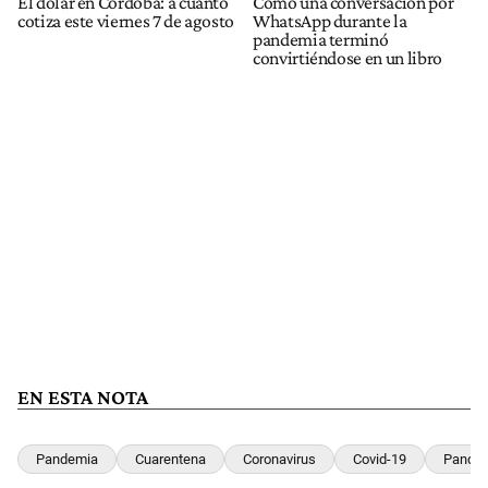
El dólar en Córdoba: a cuánto
Cómo una conversación por
cotiza este viernes 7 de agosto
WhatsApp durante la
pandemia terminó
convirtiéndose en un libro
EN ESTA NOTA
Pandemia
Cuarentena
Coronavirus
Covid-19
Pandem