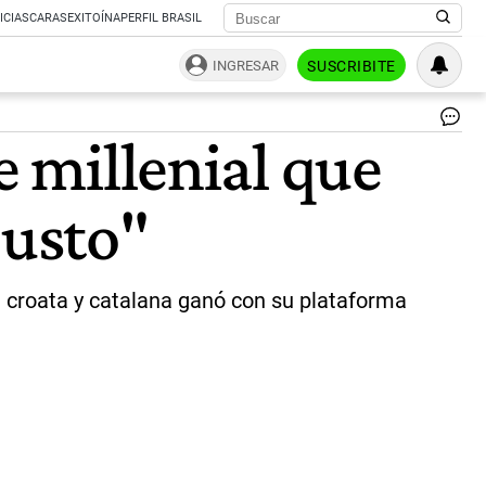
ICIAS
CARAS
EXITOÍNA
PERFIL BRASIL
INGRESAR
SUSCRIBITE
Gab
e millenial que
Bor
tra
emi
justo"
su
vo
en
Pu
Ar
ia croata y catalana ganó con su plataforma
est
do
19
de
dic
|
AF