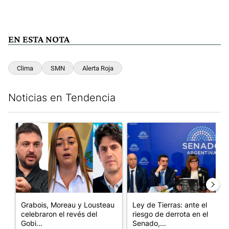
EN ESTA NOTA
Clima
SMN
Alerta Roja
Noticias en Tendencia
Este listado muestra los artículos con más comentarios en los últim
Un artículo de tendencia con el título "Grabois, Moreau y Loust
Un artículo de tendencia con e
Grabois, Moreau y Lousteau
Ley de Tierras: ante el
celebraron el revés del
riesgo de derrota en el
Gobi...
Senado,...