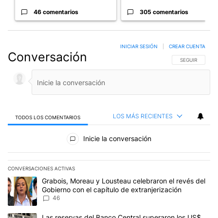
46 comentarios
305 comentarios
INICIAR SESIÓN
|
CREAR CUENTA
Conversación
SIGA ESTA CO
SEGUIR
LOS MÁS RECIENTES
TODOS LOS COMENTARIOS
Todos los comentarios
Inicie la conversación
CONVERSACIONES ACTIVAS
Este listado muestra los artículos con más comentarios en los últim
Un artículo de tendencia con el título "Grabois, Moreau y Lousteau
Grabois, Moreau y Lousteau celebraron el revés del
Gobierno con el capítulo de extranjerización
46
Un artículo de tendencia con el título "Las reservas del Banco Ce
Las reservas del Banco Central superaron los US$