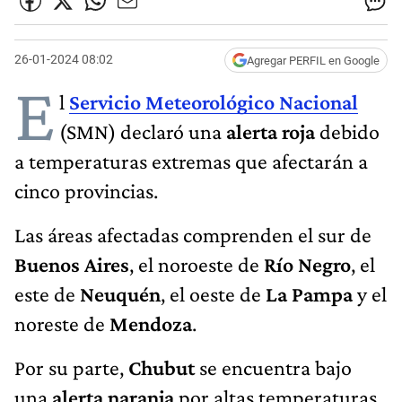
26-01-2024 08:02
Agregar PERFIL en Google
E
l
Servicio Meteorológico Nacional
(SMN) declaró una
alerta roja
debido
a temperaturas extremas que afectarán a
cinco provincias.
Las áreas afectadas comprenden el sur de
Buenos Aires
, el noroeste de
Río Negro
, el
este de
Neuquén
, el oeste de
La Pampa
y el
noreste de
Mendoza
.
Por su parte,
Chubut
se encuentra bajo
una
alerta naranja
por altas temperaturas,