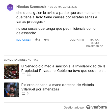
Comentario de Nicolas Szenczuk.
Nicolas Szenczuk
30 DE MARZO DE 2023
NS
che que alguien le avise a patito que ese muchacho
que tiene al lado tiene causas por estafas serias a
varias prepagas.-
no sea cosas que tenga que pedir liciencia como
dalessandro
RESPONDER
2
0
COMPARTIR
MARCAR
COMO
INAPROPIADO
CONVERSACIONES ACTIVAS
Este listado muestra los artículos con más comentarios en los últim
Un artículo de tendencia con el título "El Senado dio media sanci
El Senado dio media sanción a la Inviolabilidad de la
Propiedad Privada: el Gobierno tuvo que ceder en la
Ley del Manejo del Fuego
33
Un artículo de tendencia con el título "Pidieron echar a la mano d
Pidieron echar a la mano derecha de Victoria
Villarruel por amenazas
5
Gestionado por