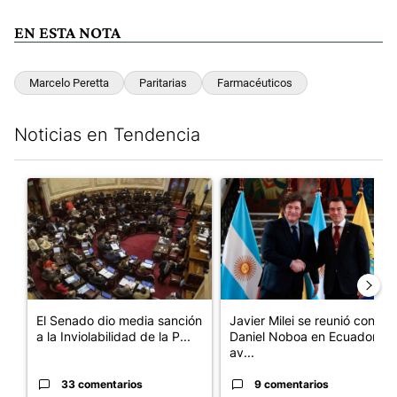
EN ESTA NOTA
Marcelo Peretta
Paritarias
Farmacéuticos
Noticias en Tendencia
Este listado muestra los artículos con más comentarios en los últim
Un artículo de tendencia con el título "El Senado dio media san
Un artículo de tendencia con e
El Senado dio media sanción
Javier Milei se reunió con
a la Inviolabilidad de la P...
Daniel Noboa en Ecuador y
av...
33 comentarios
9 comentarios