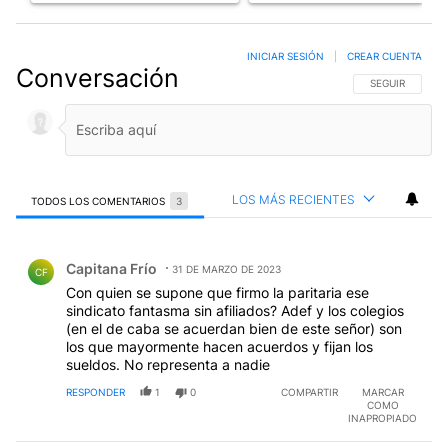
INICIAR SESIÓN
|
CREAR CUENTA
Conversación
SIGA ESTA CO
SEGUIR
LOS MÁS RECIENTES
TODOS LOS COMENTARIOS
3
Todos los comentarios
Comentario de Capitana Frío.
Capitana Frío
31 DE MARZO DE 2023
CF
Con quien se supone que firmo la paritaria ese
sindicato fantasma sin afiliados? Adef y los colegios
(en el de caba se acuerdan bien de este señor) son
los que mayormente hacen acuerdos y fijan los
sueldos. No representa a nadie
RESPONDER
1
0
COMPARTIR
MARCAR
COMO
INAPROPIADO