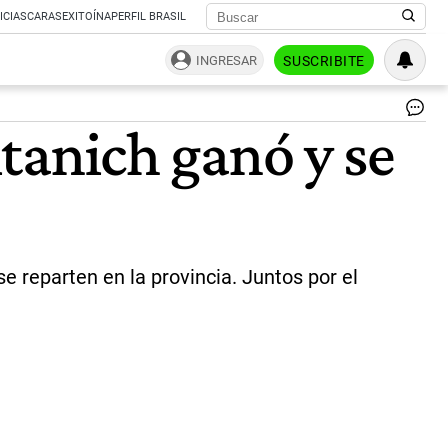
ICIAS
CARAS
EXITOÍNA
PERFIL BRASIL
INGRESAR
SUSCRIBITE
Jo
itanich ganó y se
Ca
en
Ch
|
Ce
Per
e reparten en la provincia. Juntos por el