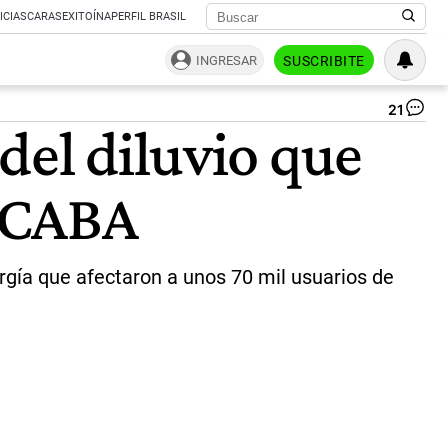
ICIAS
CARAS
EXITOÍNA
PERFIL BRASIL
INGRESAR
SUSCRIBITE
21
De
del diluvio que
de
var
de
n CABA
in
cal
vol
las
llu
rgía que afectaron a unos 70 mil usuarios de
al
ar
me
de
Bu
Air
|
Te
NA