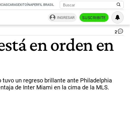
ICIAS
CARAS
EXITOÍNA
PERFIL BRASIL
INGRESAR
SUSCRIBITE
2
Me
 está en orden en
vol
co
do
go
en
Int
Mi
|
 tuvo un regreso brillante ante Philadelphia
AF
ventaja de Inter Miami en la cima de la MLS.