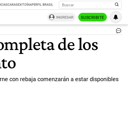
ICIAS
CARAS
EXITOÍNA
PERFIL BRASIL
INGRESAR
SUSCRIBITE
La
completa de los
ca
au
ent
nto
un
10
y
un
20
carne con rebaja comenzarán a estar disponibles
|
RE