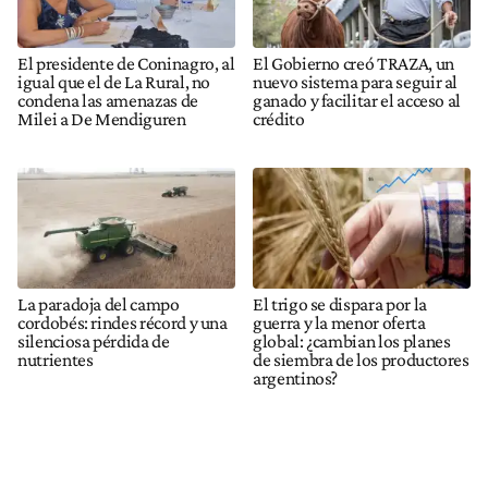
El presidente de Coninagro, al
El Gobierno creó TRAZA, un
igual que el de La Rural, no
nuevo sistema para seguir al
condena las amenazas de
ganado y facilitar el acceso al
Milei a De Mendiguren
crédito
La paradoja del campo
El trigo se dispara por la
cordobés: rindes récord y una
guerra y la menor oferta
silenciosa pérdida de
global: ¿cambian los planes
nutrientes
de siembra de los productores
argentinos?