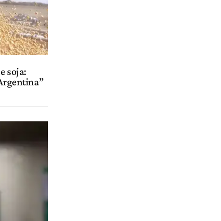
e soja:
 Argentina”