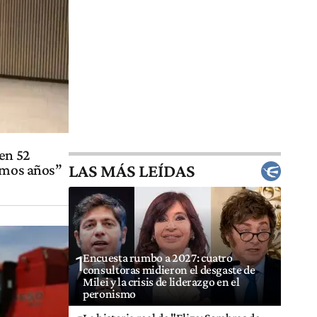
en 52
LAS MÁS LEÍDAS
timos años”
Encuesta rumbo a 2027: cuatro
1
consultoras midieron el desgaste de
Milei y la crisis de liderazgo en el
peronismo