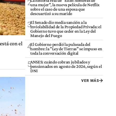
La historia real de "Elize: Sombras de
2
una mujer", la nueva película de Netflix
sobre el caso de una esposa que
descuartizó a su marido
El Senado dio media sanción a la
3
Inviolabilidad de la Propiedad Privada: el
Gobierno tuvo que ceder en la Ley del
Manejo del Fuego
está con el
El Gobierno perdió la pulseada del
4
nombre: la "Ley de Tierras" se impuso en
toda la conversación digital
ANSES: cuándo cobran jubilados y
5
pensionados en agosto de 2026, según el
DNI
VER MÁS