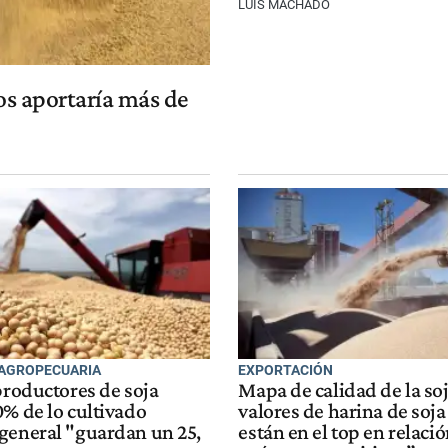
LUIS MACHADO
os aportaría más de
AGROPECUARIA
EXPORTACIÓN
productores de soja
Mapa de calidad de la soj
0% de lo cultivado
valores de harina de soja
general "guardan un 25,
están en el top en relació