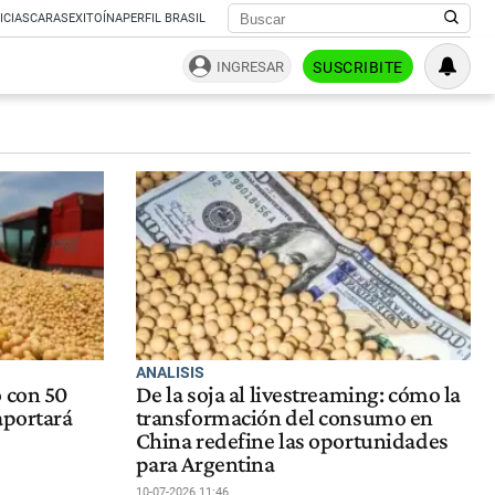
ICIAS
CARAS
EXITOÍNA
PERFIL BRASIL
INGRESAR
SUSCRIBITE
ANALISIS
 con 50
De la soja al livestreaming: cómo la
aportará
transformación del consumo en
China redefine las oportunidades
para Argentina
10-07-2026 11:46