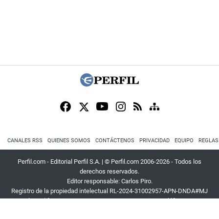
CANALES RSS
QUIENES SOMOS
CONTÁCTENOS
PRIVACIDAD
EQUIPO
REGLAS
Perfil.com - Editorial Perfil S.A.
| © Perfil.com 2006-2026 - Todos los
derechos reservados.
Editor responsable: Carlos Piro.
Registro de la propiedad intelectual RL-2024-31002957-APN-DNDA#MJ
Dirección:
California 2715
,
C1289ABI
,
CABA, Argentina
| Teléfono:
+54 9 11
3453 4567
| E-mail:
atencion@perfil.com