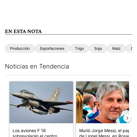
EN ESTA NOTA
Producción
Exportaciones
Trigo
Soja
Maíz
Dól
Noticias en Tendencia
Este listado muestra los artículos con más comentarios en los últim
Un artículo de tendencia con el título "Los aviones F 16 sobrevo
Un artículo de tendencia con e
Los aviones F 16
Murió Jorge Messi, el papá
sobrevolarán el centro
de Lionel Messi, en Rosario