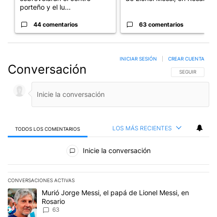
porteño y el lu...
44 comentarios
63 comentarios
INICIAR SESIÓN
|
CREAR CUENTA
Conversación
SIGA ESTA CO
SEGUIR
LOS MÁS RECIENTES
TODOS LOS COMENTARIOS
Todos los comentarios
Inicie la conversación
CONVERSACIONES ACTIVAS
Este listado muestra los artículos con más comentarios en los últim
Un artículo de tendencia con el título "Murió Jorge Messi, el papá
Murió Jorge Messi, el papá de Lionel Messi, en
Rosario
63