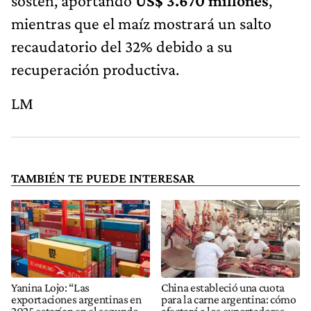
sostén, aportando
US$ 3.670 millones
,
mientras que el maíz mostrará un salto
recaudatorio del 32% debido a su
recuperación productiva.
LM
TAMBIÉN TE PUEDE INTERESAR
Yanina Lojo: “Las
China estableció una cuota
exportaciones argentinas en
para la carne argentina: cómo
2025 estarían en el segundo
afectará a los exportadores