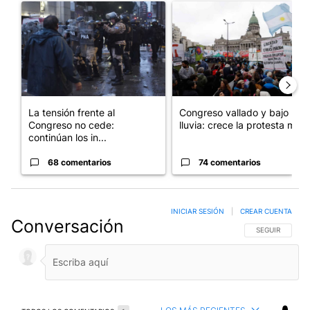
Un artículo de tendencia con el título "La tensión frente al Con
Un artículo de tendencia con e
La tensión frente al
Congreso vallado y bajo la
Congreso no cede:
lluvia: crece la protesta mi...
continúan los in...
68 comentarios
74 comentarios
INICIAR SESIÓN
|
CREAR CUENTA
Conversación
SIGA ESTA CO
SEGUIR