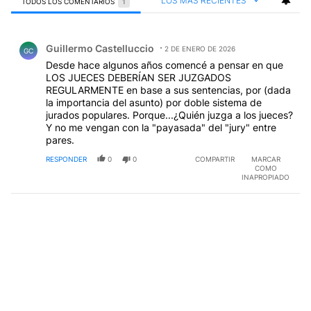
LOS MÁS RECIENTES
TODOS LOS COMENTARIOS
1
Todos los comentarios
Comentario de Guillermo Castelluccio.
Guillermo Castelluccio
2 DE ENERO DE 2026
GC
Desde hace algunos años comencé a pensar en que
LOS JUECES DEBERÍAN SER JUZGADOS
REGULARMENTE en base a sus sentencias, por (dada
la importancia del asunto) por doble sistema de
jurados populares. Porque...¿Quién juzga a los jueces?
Y no me vengan con la "payasada" del "jury" entre
pares.
RESPONDER
0
0
COMPARTIR
MARCAR
COMO
INAPROPIADO