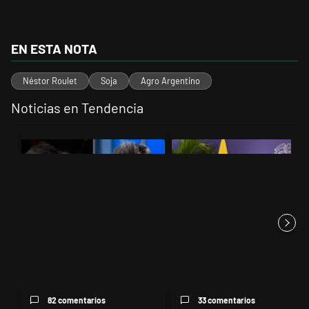
EN ESTA NOTA
Néstor Roulet
Soja
Agro Argentino
Noticias en Tendencia
Este listado muestra los artículos con más comentarios en los últimos 
Un artículo de tendencia con el título "Los gobernadores marcan lími
Un artículo de tendencia con el t
Los gobernadores marcan
"El tigre y el león": el eufórico
límites a Milei y Massa
cruce entre Milei y e...
reapare...
82 comentarios
33 comentarios