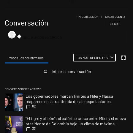
INICIAR SESIÓN
|
CREAR CUENTA
Conversación
SIGA ESTA CONV
SEGUIR
LOS MÁS RECIENTES
TODOS LOS COMENTARIOS
Todos los comentarios
Inicie la conversación
CONVERSACIONES ACTIVAS
Este listado muestra los artículos con más comentarios en los últimos 
Un artículo de tendencia con el título "Los gobernadores marcan límites
Los gobernadores marcan límites a Milei y Massa
reaparece en la trastienda de las negociaciones
82
Un artículo de tendencia con el título ""El tigre y el león": el eufórico
"El tigre y el león": el eufórico cruce entre Milei y el nuevo
presidente de Colombia bajo un clima de máxima
33
tensión