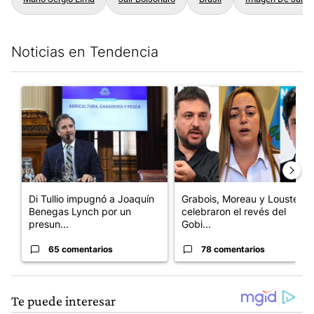
Noticias en Tendencia
Este listado muestra los artículos con más comentarios en los últim
Un artículo de tendencia con el título "Di Tullio impugnó a Joa
Un artículo de tendencia con e
Di Tullio impugnó a Joaquín
Grabois, Moreau y Lousteau
Benegas Lynch por un
celebraron el revés del
presun...
Gobi...
65 comentarios
78 comentarios