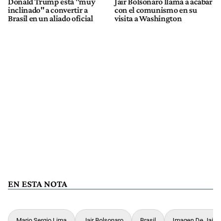
Donald Trump está "muy
Jair Bolsonaro llama a acabar
inclinado" a convertir a
con el comunismo en su
Brasil en un aliado oficial
visita a Washington
EN ESTA NOTA
Mario Sergio Lima
Jair Bolsonaro
Brasil
Imagen De Jair B