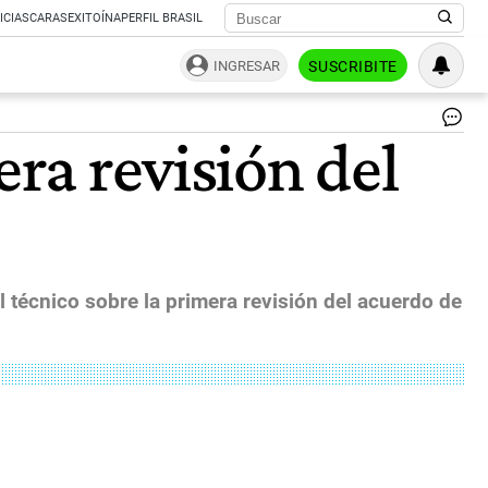
ICIAS
CARAS
EXITOÍNA
PERFIL BRASIL
INGRESAR
SUSCRIBITE
Ma
era revisión del
Gu
se
reu
co
la
tit
del
FM
 técnico sobre la primera revisión del acuerdo de
Kri
Ge
|
NA