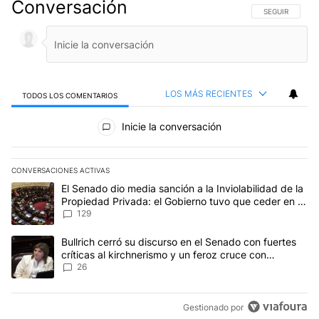
Conversación
SIGA ESTA CO
SEGUIR
LOS MÁS RECIENTES
TODOS LOS COMENTARIOS
Todos los comentarios
Inicie la conversación
CONVERSACIONES ACTIVAS
Este listado muestra los artículos con más comentarios en los últim
Un artículo de tendencia con el título "El Senado dio media sanci
El Senado dio media sanción a la Inviolabilidad de la
Propiedad Privada: el Gobierno tuvo que ceder en la
Ley del Manejo del Fuego
129
Un artículo de tendencia con el título "Bullrich cerró su discurso e
Bullrich cerró su discurso en el Senado con fuertes
críticas al kirchnerismo y un feroz cruce con
Capitanich al que le gritó “¡cállate!”
26
Gestionado por