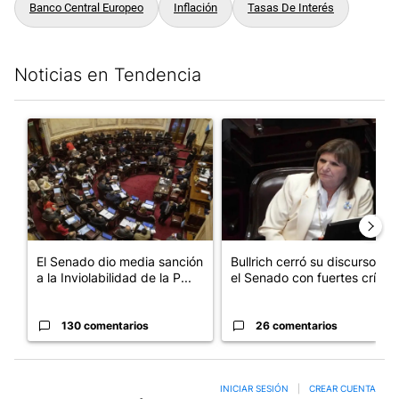
Banco Central Europeo
Inflación
Tasas De Interés
Noticias en Tendencia
Este listado muestra los artículos con más comentarios en los últim
Un artículo de tendencia con el título "El Senado dio media san
Un artículo de tendencia con el
El Senado dio media sanción
Bullrich cerró su discurso en
a la Inviolabilidad de la P...
el Senado con fuertes crí...
130 comentarios
26 comentarios
INICIAR SESIÓN
|
CREAR CUENTA