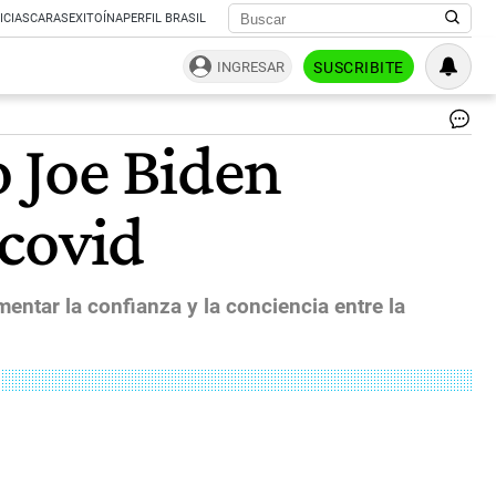
ICIAS
CARAS
EXITOÍNA
PERFIL BRASIL
INGRESAR
SUSCRIBITE
El
o Joe Biden
pre
ele
Jo
 covid
Bi
ga
el
es
de
entar la confianza y la conciencia entre la
Ge
po
14
vo
|
AF