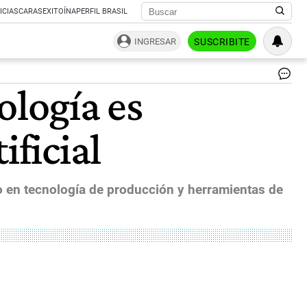
ICIAS
CARAS
EXITOÍNA
PERFIL BRASIL
INGRESAR
SUSCRIBITE
Int
ología es
Sh
Fal
Mo
ificial
Si
Ju
Aft
Pre
Sur
do en tecnología de producción y herramientas de
Lo
|
Bl