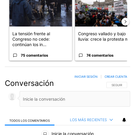
La tensión frente al
Congreso vallado y bajo la
Congreso no cede:
lluvia: crece la protesta mi...
continúan los in...
75 comentarios
74 comentarios
INICIAR SESIÓN
|
CREAR CUENTA
Conversación
SIGA ESTA CO
SEGUIR
LOS MÁS RECIENTES
TODOS LOS COMENTARIOS
Todos los comentarios
Inicie la conversación