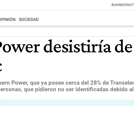
BUSINESS
NOT
OPINIÓN
SOCIEDAD
ower desistiría de
c
ern Power, que ya posee cerca del 28% de Transele
personas, que pidieron no ser identificadas debido al