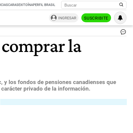
ICIAS
CARAS
EXITOÍNA
PERFIL BRASIL
INGRESAR
SUSCRIBITE
Chi
 comprar la
Re
Ec
Act
Fi
|
c, y los fondos de pensiones canadienses que
 carácter privado de la información.