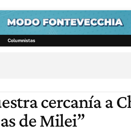
Columnistas
Política
Pymes
Salud
Internacional
Clima
Deportes
Business
Noticias
Caras
stra cercanía a C
eas de Milei”