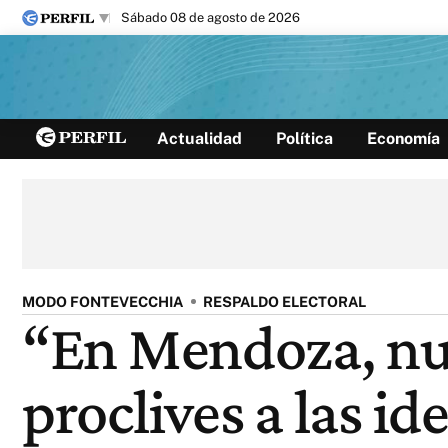
sábado 08 de agosto de 2026
Últimas noticias
Actualidad
Política
Economía
Inicio
Ahora
Opinión
Cultura
Arte
Educación
Videos
Córdoba
Reperfilar
Diario del Juicio
MODO FONTEVECCHIA
RESPALDO ELECTORAL
“En Mendoza, nue
proclives a las id