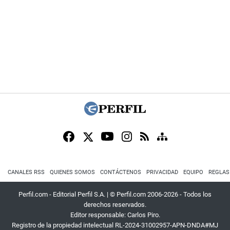
CANALES RSS
QUIENES SOMOS
CONTÁCTENOS
PRIVACIDAD
EQUIPO
REGLAS
Perfil.com - Editorial Perfil S.A.
| © Perfil.com 2006-2026 - Todos los
derechos reservados.
Editor responsable: Carlos Piro.
Registro de la propiedad intelectual RL-2024-31002957-APN-DNDA#MJ