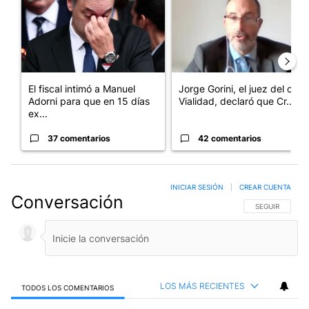
El fiscal intimó a Manuel
Jorge Gorini, el juez del caso
Adorni para que en 15 días
Vialidad, declaró que Cr...
ex...
37 comentarios
42 comentarios
INICIAR SESIÓN
|
CREAR CUENTA
Conversación
SIGA ESTA CO
SEGUIR
LOS MÁS RECIENTES
TODOS LOS COMENTARIOS
Todos los comentarios