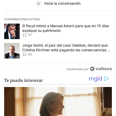
Inicie la conversación
CONVERSACIONES ACTIVAS
Este listado muestra los artículos con más comentarios en los últim
Un artículo de tendencia con el título "El fiscal intimó a Manuel 
El fiscal intimó a Manuel Adorni para que en 15 días
explique su patrimonio
37
Un artículo de tendencia con el título "Jorge Gorini, el juez del
Jorge Gorini, el juez del caso Vialidad, declaró que
Cristina Kirchner está pagando las consecuencias de
cometer "un delito comprobado"
42
Gestionado por