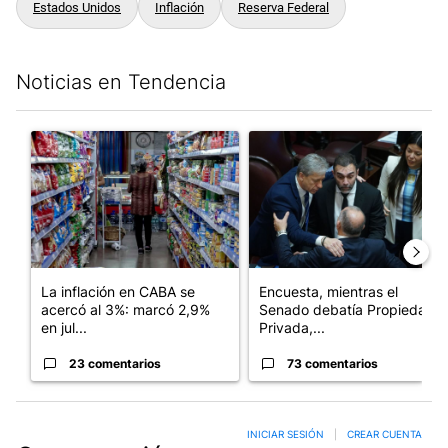
Estados Unidos
Inflación
Reserva Federal
Noticias en Tendencia
Este listado muestra los artículos con más comentarios en los últim
Un artículo de tendencia con el título "La inflación en CABA se
Un artículo de tendencia con 
La inflación en CABA se
Encuesta, mientras el
acercó al 3%: marcó 2,9%
Senado debatía Propiedad
en jul...
Privada,...
23 comentarios
73 comentarios
INICIAR SESIÓN
|
CREAR CUENTA