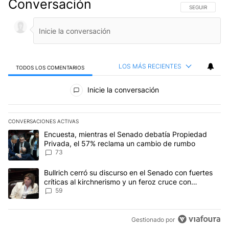
Conversación
SIGA ESTA CO
SEGUIR
LOS MÁS RECIENTES
TODOS LOS COMENTARIOS
Todos los comentarios
Inicie la conversación
CONVERSACIONES ACTIVAS
Este listado muestra los artículos con más comentarios en los últim
Un artículo de tendencia con el título "Encuesta, mientras el Se
Encuesta, mientras el Senado debatía Propiedad
Privada, el 57% reclama un cambio de rumbo
73
Un artículo de tendencia con el título "Bullrich cerró su discurso e
Bullrich cerró su discurso en el Senado con fuertes
críticas al kirchnerismo y un feroz cruce con
Capitanich al que le gritó “¡cállate!”
59
Gestionado por