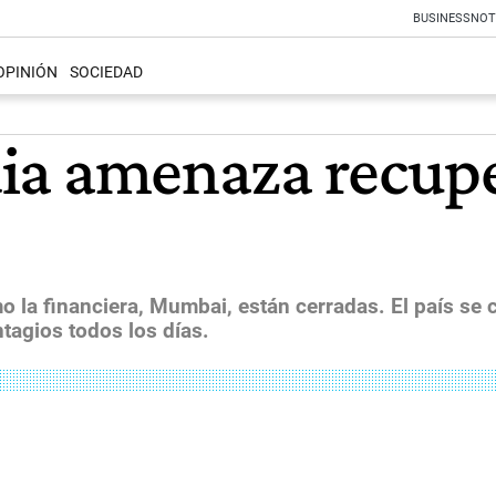
BUSINESS
NOT
OPINIÓN
SOCIEDAD
ndia amenaza recup
omo la financiera, Mumbai, están cerradas. El país se
tagios todos los días.