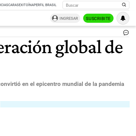
ICIAS
CARAS
EXITOÍNA
PERFIL BRASIL
INGRESAR
SUSCRIBITE
Si
eración global de
del
Co
en
la
Ind
|
Ag
Bl
 convirtió en el epicentro mundial de la pandemia